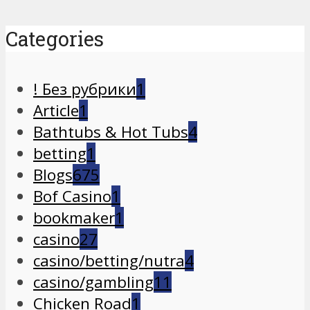
Categories
! Без рубрики
1
Article
1
Bathtubs & Hot Tubs
4
betting
1
Blogs
675
Bof Casino
1
bookmaker
1
casino
27
casino/betting/nutra
4
casino/gambling
11
Chicken Road
1