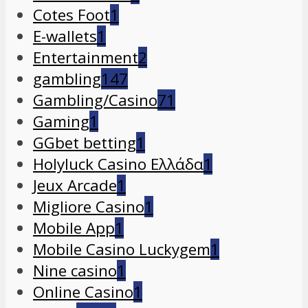
Cotes Foot
1
E-wallets
1
Entertainment
2
gambling
147
Gambling/Casino
71
Gaming
1
GGbet betting
1
Holyluck Casino Ελλάδα
1
Jeux Arcade
1
Migliore Casino
1
Mobile App
1
Mobile Casino Luckygem
1
Nine casino
1
Online Casino
1