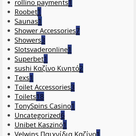
rollino payments
1
Roobet
1
Saunas
1
Shower Accessories
7
Showers
3
Slotsvaderonline
1
Superbet
1
sushi Καζίνο Κινητό
2
Texs
1
Toilet Accessories
3
Toilets
18
TonySpins Casino
1
Uncategorized
6
Unibet Kaszinó
1
Velwins Παιχνίδια Καζίνο
1