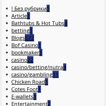
! Без рубрики
1
Article
1
Bathtubs & Hot Tubs
4
betting
1
Blogs
672
Bof Casino
1
bookmaker
1
casino
22
casino/betting/nutra
4
casino/gambling
11
Chicken Road
1
Cotes Foot
1
E-wallets
1
Entertainment
2