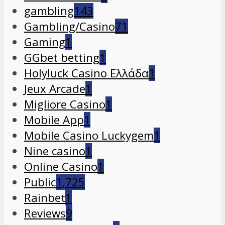
gambling
143
Gambling/Casino
71
Gaming
1
GGbet betting
1
Holyluck Casino Ελλάδα
1
Jeux Arcade
1
Migliore Casino
1
Mobile App
1
Mobile Casino Luckygem
1
Nine casino
1
Online Casino
1
Public
1,725
Rainbet
1
Reviews
9