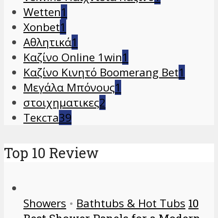
Wetten
1
Xonbet
1
Αθλητικά
1
Καζίνο Online 1win
1
Καζίνο Κινητό Boomerang Bet
1
Μεγάλα Μπόνους
1
στοιχηματικες
2
Текста
39
Top 10 Review
Showers
•
Bathtubs & Hot Tubs
10