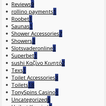
Reviews
9
rollino payments
1
Roobet
1
Saunas
1
Shower Accessories
7
Showers
3
Slotsvaderonline
1
Superbet
1
sushi Καζίνο Κινητό
2
Texs
1
Toilet Accessories
3
Toilets
18
TonySpins Casino
1
Uncategorized
6