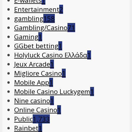
E-wallets
1
Entertainment
2
gambling
158
Gambling/Casino
71
Gaming
1
GGbet betting
1
Holyluck Casino Ελλάδα
1
Jeux Arcade
1
Migliore Casino
1
Mobile App
1
Mobile Casino Luckygem
1
Nine casino
1
Online Casino
1
Public
1,733
Rainbet
1