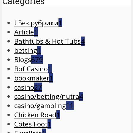
Categories
! Без рубрики
1
Article
1
Bathtubs & Hot Tubs
4
betting
1
Blogs
679
Bof Casino
1
bookmaker
1
casino
27
casino/betting/nutra
4
casino/gambling
11
Chicken Road
1
Cotes Foot
1