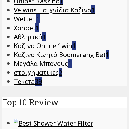
Unibet Kaszinó
1
Velwins Παιχνίδια Καζίνο
1
Wetten
1
Xonbet
1
Αθλητικά
1
Καζίνο Online 1win
1
Καζίνο Κινητό Boomerang Bet
1
Μεγάλα Μπόνους
1
στοιχηματικες
2
Текста
39
Top 10 Review