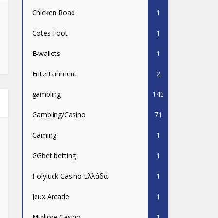
Chicken Road
1
Cotes Foot
1
E-wallets
1
Entertainment
2
gambling
143
Gambling/Casino
71
Gaming
1
GGbet betting
1
Holyluck Casino Ελλάδα
1
Jeux Arcade
1
Migliore Casino
1