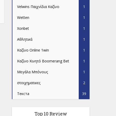
Velwins Παιχνίδια Καζίνο
1
Wetten
1
Xonbet
1
Αθλητικά
1
Καζίνο Online 1win
1
Καζίνο Κινητό Boomerang Bet
1
Μεγάλα Μπόνους
1
στοιχηματικες
2
Текста
39
Top 10 Review