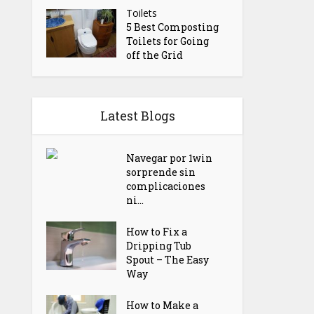
Toilets
5 Best Composting
Toilets for Going
off the Grid
Latest Blogs
Navegar por 1win
sorprende sin
complicaciones
ni...
How to Fix a
Dripping Tub
Spout – The Easy
Way
How to Make a