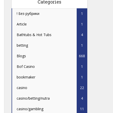
Categories
! Без рубрики
1
Article
1
Bathtubs & Hot Tubs
4
betting
1
Blogs
668
Bof Casino
1
bookmaker
1
casino
22
casino/betting/nutra
4
casino/gambling
11