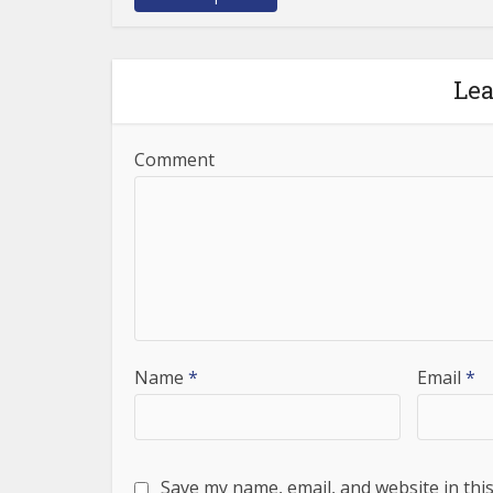
Le
Comment
Name
*
Email
*
Save my name, email, and website in thi