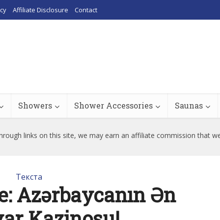
cy
Affiliate Disclosure
Contact
Showers
Shower Accessories
Saunas
rough links on this site, we may earn an affiliate commission that w
Текста
e: Azərbaycanın Ən
ar Kazinosu!