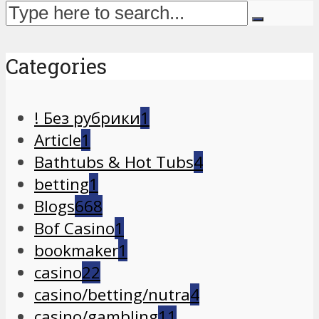
Categories
! Без рубрики
1
Article
1
Bathtubs & Hot Tubs
4
betting
1
Blogs
668
Bof Casino
1
bookmaker
1
casino
22
casino/betting/nutra
4
casino/gambling
11