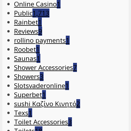
Online Casino
1
Public
1,713
Rainbet
1
Reviews
9
rollino payments
1
Roobet
1
Saunas
1
Shower Accessories
7
Showers
3
Slotsvaderonline
1
Superbet
1
sushi Καζίνο Κινητό
2
Texs
1
Toilet Accessories
3
Toilets
18