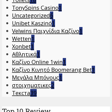
TonySpins Casino
1
Uncategorized
6
Unibet Kaszinó
1
Velwins Παιχνίδια Καζίνο
1
Wetten
1
Xonbet
1
Αθλητικά
1
Καζίνο Online 1win
1
Καζίνο Κινητό Boomerang Bet
1
Μεγάλα Μπόνους
1
στοιχηματικες
2
Текста
39
Top 10 Review