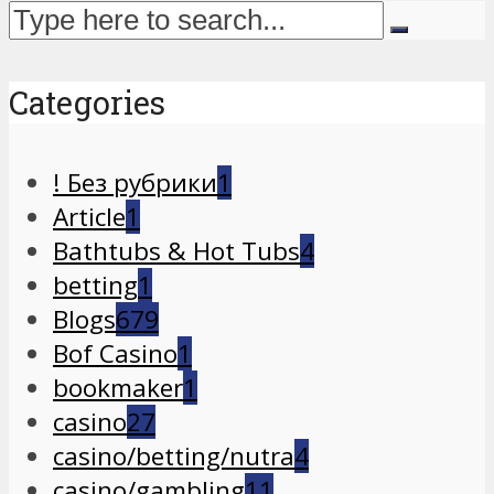
Categories
! Без рубрики
1
Article
1
Bathtubs & Hot Tubs
4
betting
1
Blogs
679
Bof Casino
1
bookmaker
1
casino
27
casino/betting/nutra
4
casino/gambling
11