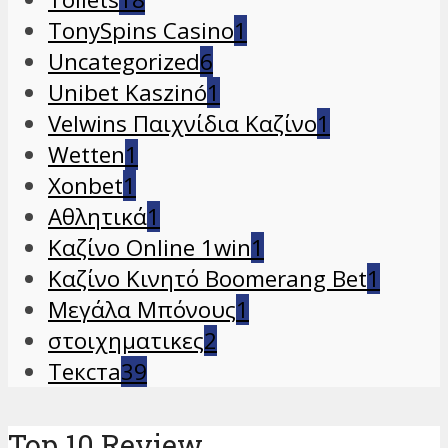
TonySpins Casino
1
Uncategorized
6
Unibet Kaszinó
1
Velwins Παιχνίδια Καζίνο
1
Wetten
1
Xonbet
1
Αθλητικά
1
Καζίνο Online 1win
1
Καζίνο Κινητό Boomerang Bet
1
Μεγάλα Μπόνους
1
στοιχηματικες
2
Текста
39
Top 10 Review