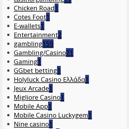
Chicken Road
1
Cotes Foot
1
E-wallets
1
Entertainment
2
gambling
159
Gambling/Casino
71
Gaming
1
GGbet betting
1
Holyluck Casino Ελλάδα
1
Jeux Arcade
1
Migliore Casino
1
Mobile App
1
Mobile Casino Luckygem
1
Nine casino
1