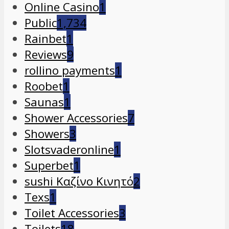
Online Casino
1
Public
1,734
Rainbet
1
Reviews
9
rollino payments
1
Roobet
1
Saunas
1
Shower Accessories
7
Showers
3
Slotsvaderonline
1
Superbet
1
sushi Καζίνο Κινητό
2
Texs
1
Toilet Accessories
3
Toilets
18