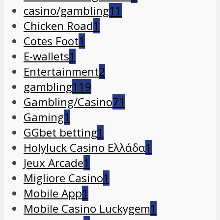
casino/gambling
11
Chicken Road
1
Cotes Foot
1
E-wallets
1
Entertainment
2
gambling
119
Gambling/Casino
71
Gaming
1
GGbet betting
1
Holyluck Casino Ελλάδα
1
Jeux Arcade
1
Migliore Casino
1
Mobile App
1
Mobile Casino Luckygem
1