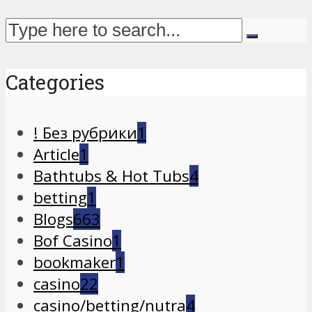
Categories
! Без рубрики
1
Article
1
Bathtubs & Hot Tubs
4
betting
1
Blogs
663
Bof Casino
1
bookmaker
1
casino
22
casino/betting/nutra
4