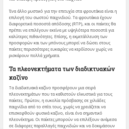
Ένα άλλο μυστικό για την επιτυχία στα φρουτάκια είναι η
επιλογή του σωστού παιχνιδιού. Τα φρουτάκια έχουν
διαφορετικά ποσοστά απόδοσης (RTP), και οι παίκτες θα
πρέπει να επιλέγουν εκείνα με υψηλότερα ποσοστά για
καλύτερες πιθανότητες. Επίσης, η εκμετάλλευση των
προσφορών και των μπόνους μπορεί να δώσει στους
παίκτες περισσότερες ευκαιρίες να κερδίσουν χωρίς να
ρισκάρουν πολλά χρήματα.
Τα πλεονεκτήματα των διαδικτυακών
καζίνο
Τα διαδικτυακά καζίνο προσφέρουν μια σειρά
πλεονεκτημάτων που τα καθιστούν ελκυστικά για τους
παίκτες. Πρώτον, η ευκολία πρόσβασης σε χιλιάδες
παιχνίδια από το σπίτι τους, χωρίς να χρειάζεται να
επισκεφθούν φυσικά καζίνο, είναι ένα σημαντικό
πλεονέκτημα. Οι παίκτες μπορούν να επιλέξουν ανάμεσα
σε διάφορες παραλλαγές παιχνιδιών και να δοκιμάσουν