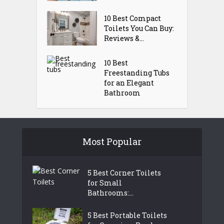
10 Best Compact
Toilets You Can Buy:
Reviews &...
10 Best
Freestanding Tubs
for an Elegant
Bathroom
Most Popular
5 Best Corner Toilets
for Small
Bathrooms:...
5 Best Portable Toilets