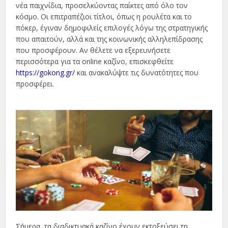
νέα παιχνίδια, προσελκύοντας παίκτες από όλο τον
κόσμο. Οι επιτραπέζιοι τίτλοι, όπως η ρουλέτα και το
πόκερ, έγιναν δημοφιλείς επιλογές λόγω της στρατηγικής
που απαιτούν, αλλά και της κοινωνικής αλληλεπίδρασης
που προσφέρουν. Αν θέλετε να εξερευνήσετε
περισσότερα για τα online καζίνο, επισκεφθείτε
https://gokong.gr/
και ανακαλύψτε τις δυνατότητες που
προσφέρει.
Σήμερα, τα διαδικτυακά καζίνο έχουν εκτοξεύσει τη