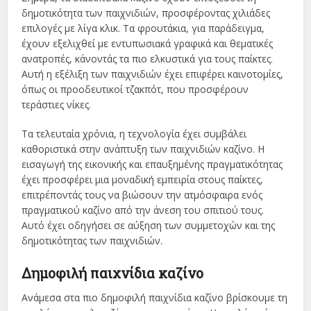
δημοτικότητα των παιχνιδιών, προσφέροντας χιλιάδες
επιλογές με λίγα κλικ. Τα φρουτάκια, για παράδειγμα,
έχουν εξελιχθεί με εντυπωσιακά γραφικά και θεματικές
ανατροπές, κάνοντάς τα πιο ελκυστικά για τους παίκτες.
Αυτή η εξέλιξη των παιχνιδιών έχει επιφέρει καινοτομίες,
όπως οι προοδευτικοί τζακπότ, που προσφέρουν
τεράστιες νίκες.
Τα τελευταία χρόνια, η τεχνολογία έχει συμβάλει
καθοριστικά στην ανάπτυξη των παιχνιδιών καζίνο. Η
εισαγωγή της εικονικής και επαυξημένης πραγματικότητας
έχει προσφέρει μια μοναδική εμπειρία στους παίκτες,
επιτρέποντάς τους να βιώσουν την ατμόσφαιρα ενός
πραγματικού καζίνο από την άνεση του σπιτιού τους.
Αυτό έχει οδηγήσει σε αύξηση των συμμετοχών και της
δημοτικότητας των παιχνιδιών.
Δημοφιλή παιχνίδια καζίνο
Ανάμεσα στα πιο δημοφιλή παιχνίδια καζίνο βρίσκουμε τη