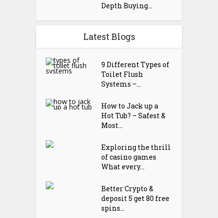
Depth Buying...
Latest Blogs
9 Different Types of
Toilet Flush
Systems –...
How to Jack up a
Hot Tub? – Safest &
Most...
Exploring the thrill
of casino games
What every...
Better Crypto &
deposit 5 get 80 free
spins...