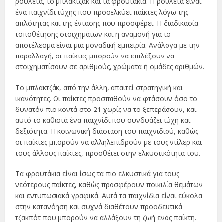
ρουλέτα, το μπλακτζάκ και τα φρουτάκια. Η ρουλέτα είναι
ένα παιχνίδι τύχης που προσελκύει παίκτες λόγω της
απλότητας και της έντασης που προσφέρει. Η διαδικασία
τοποθέτησης στοιχημάτων και η αναμονή για το
αποτέλεσμα είναι μια μοναδική εμπειρία. Ανάλογα με την
παραλλαγή, οι παίκτες μπορούν να επιλέξουν να
στοιχηματίσουν σε αριθμούς, χρώματα ή ομάδες αριθμών.
Το μπλακτζάκ, από την άλλη, απαιτεί στρατηγική και
ικανότητες. Οι παίκτες προσπαθούν να φτάσουν όσο το
δυνατόν πιο κοντά στο 21 χωρίς να το ξεπεράσουν, και
αυτό το καθιστά ένα παιχνίδι που συνδυάζει τύχη και
δεξιότητα. Η κοινωνική διάσταση του παιχνιδιού, καθώς
οι παίκτες μπορούν να αλληλεπιδρούν με τους ντίλερ και
τους άλλους παίκτες, προσθέτει στην ελκυστικότητα του.
Τα φρουτάκια είναι ίσως τα πιο ελκυστικά για τους
νεότερους παίκτες, καθώς προσφέρουν ποικιλία θεμάτων
και εντυπωσιακά γραφικά. Αυτά τα παιχνίδια είναι εύκολα
στην κατανόηση και συχνά διαθέτουν προοδευτικά
τζακπότ που μπορούν να αλλάξουν τη ζωή ενός παίκτη.