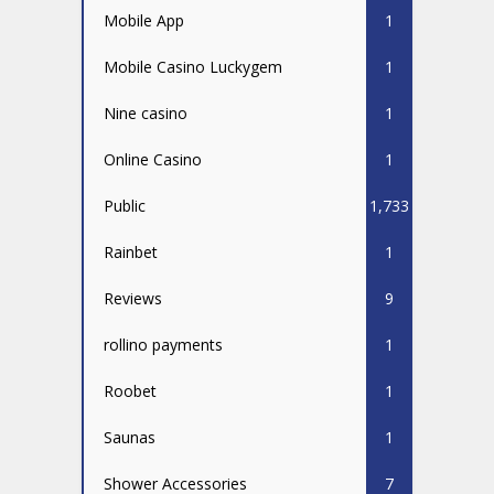
Mobile App
1
Mobile Casino Luckygem
1
Nine casino
1
Online Casino
1
Public
1,733
Rainbet
1
Reviews
9
rollino payments
1
Roobet
1
Saunas
1
Shower Accessories
7