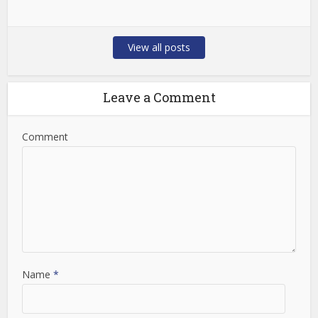
View all posts
Leave a Comment
Comment
Name
*