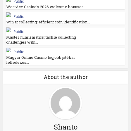
Public
WestAce Casino’s 2026 welcome bonuses:...
Public
Win at collecting: efficient coin identification...
Public
Master numismatics: tackle collecting
challenges with...
Public
Magyar Online Casino legjobb játékai:
felfedezés...
About the author
Shanto