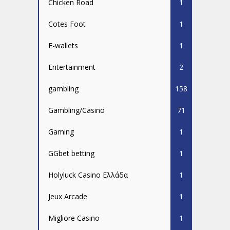
Chicken Road
1
Cotes Foot
1
E-wallets
1
Entertainment
2
gambling
158
Gambling/Casino
71
Gaming
1
GGbet betting
1
Holyluck Casino Ελλάδα
1
Jeux Arcade
1
Migliore Casino
1