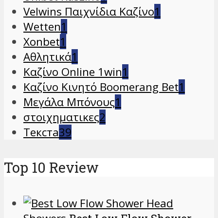
Velwins Παιχνίδια Καζίνο
1
Wetten
1
Xonbet
1
Αθλητικά
1
Καζίνο Online 1win
1
Καζίνο Κινητό Boomerang Bet
1
Μεγάλα Μπόνους
1
στοιχηματικες
2
Текста
39
Top 10 Review