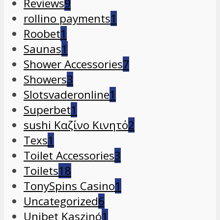
Reviews
9
rollino payments
1
Roobet
1
Saunas
1
Shower Accessories
7
Showers
3
Slotsvaderonline
1
Superbet
1
sushi Καζίνο Κινητό
2
Texs
1
Toilet Accessories
3
Toilets
18
TonySpins Casino
1
Uncategorized
6
Unibet Kaszinó
1