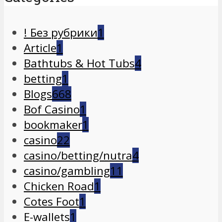
! Без рубрики
1
Article
1
Bathtubs & Hot Tubs
4
betting
1
Blogs
668
Bof Casino
1
bookmaker
1
casino
22
casino/betting/nutra
4
casino/gambling
11
Chicken Road
1
Cotes Foot
1
E-wallets
1