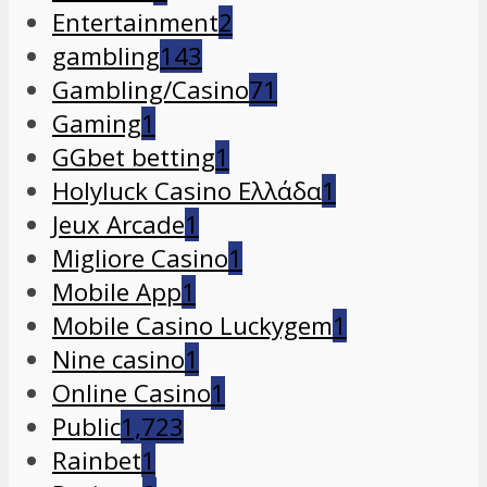
Entertainment
2
gambling
143
Gambling/Casino
71
Gaming
1
GGbet betting
1
Holyluck Casino Ελλάδα
1
Jeux Arcade
1
Migliore Casino
1
Mobile App
1
Mobile Casino Luckygem
1
Nine casino
1
Online Casino
1
Public
1,723
Rainbet
1