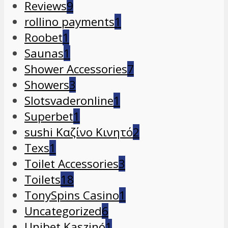
Reviews
9
rollino payments
1
Roobet
1
Saunas
1
Shower Accessories
7
Showers
3
Slotsvaderonline
1
Superbet
1
sushi Καζίνο Κινητό
2
Texs
1
Toilet Accessories
3
Toilets
18
TonySpins Casino
1
Uncategorized
6
Unibet Kaszinó
1