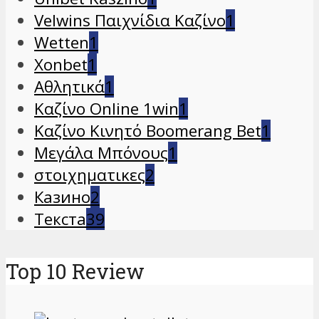
Velwins Παιχνίδια Καζίνο
1
Wetten
1
Xonbet
1
Αθλητικά
1
Καζίνο Online 1win
1
Καζίνο Κινητό Boomerang Bet
1
Μεγάλα Μπόνους
1
στοιχηματικες
2
Казино
2
Текста
39
Top 10 Review