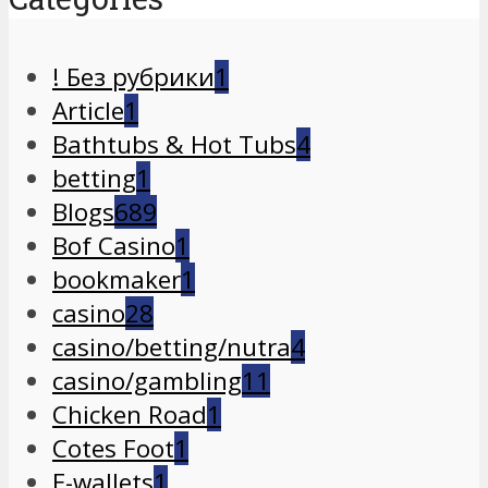
! Без рубрики
1
Article
1
Bathtubs & Hot Tubs
4
betting
1
Blogs
689
Bof Casino
1
bookmaker
1
casino
28
casino/betting/nutra
4
casino/gambling
11
Chicken Road
1
Cotes Foot
1
E-wallets
1