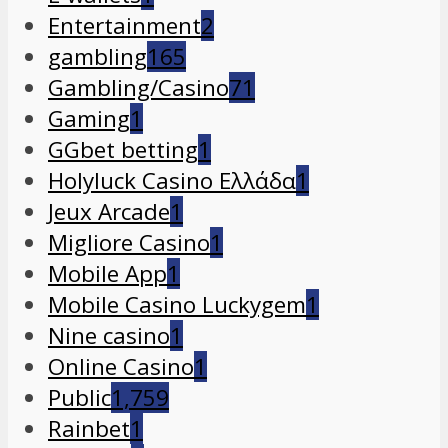
Entertainment
2
gambling
165
Gambling/Casino
71
Gaming
1
GGbet betting
1
Holyluck Casino Ελλάδα
1
Jeux Arcade
1
Migliore Casino
1
Mobile App
1
Mobile Casino Luckygem
1
Nine casino
1
Online Casino
1
Public
1,759
Rainbet
1