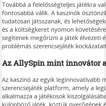
Továbbá a felelősségteljes játékra val
fontosabbá válik. A kaszinók ösztönzi
tudatosan játsszanak, és lehetőségeke
és a költségkeret nyomon követésére.
segítenek megőrizni a játék élvezeti é
problémás szerencsejáték kockázatait
Az AllySpin mint innovátor a
Az kaszinó az egyik leginnovatívabb 
szerencsejáték platform, amely a leg
alkalmazza a játékosok kiszolgálásáb
különböző játék, köztük nyerőgépek é