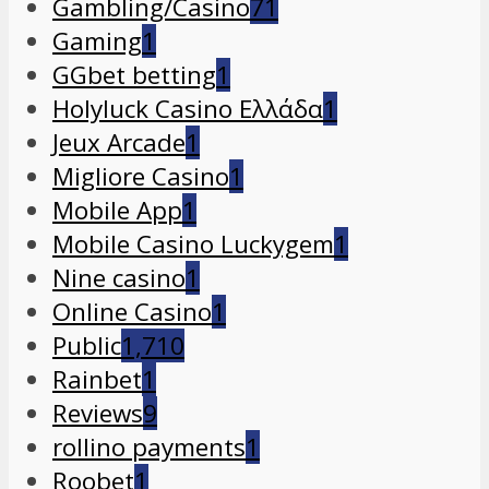
Gambling/Casino
71
Gaming
1
GGbet betting
1
Holyluck Casino Ελλάδα
1
Jeux Arcade
1
Migliore Casino
1
Mobile App
1
Mobile Casino Luckygem
1
Nine casino
1
Online Casino
1
Public
1,710
Rainbet
1
Reviews
9
rollino payments
1
Roobet
1