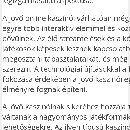
legizgalmasabb aspektusa.
A jövő online kaszinói várhatóan még
egyre több interaktív elemmel és köz
bővülnek. Az élő streamelések és a k
játékosok képesek lesznek kapcsolatb
megosztani tapasztalataikat, és mé
szerezni. A technológiai újításokkal a
fokozása érdekében a jövő kaszinói e
élményre fognak építeni.
A jövő kaszinóinak sikeréhez hozzájá
váltanak a hagyományos játékformákr
lehetőségekre. Az ilyen típusú kaszi