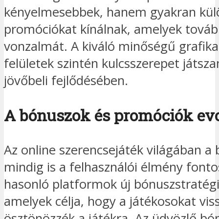
kényelmesebbek, hanem gyakran kül
promóciókat kínálnak, amelyek tovább
vonzalmát. A kiváló minőségű grafika
felületek szintén kulcsszerepet játsza
jövőbeli fejlődésében.
A bónuszok és promóciók evo
Az online szerencsejáték világában 
mindig is a felhasználói élmény fonto
hasonló platformok új bónuszstratég
amelyek célja, hogy a játékosokat vis
ösztönözzék a játékra. Az üdvözlő bó