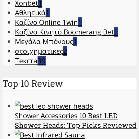
Xonbet
1
Αθλητικά
1
Καζίνο Online 1win
1
Καζίνο Κινητό Boomerang Bet
1
Μεγάλα Μπόνους
1
στοιχηματικες
2
Текста
39
Top 10 Review
Shower Accessories
10 Best LED
Shower Heads: Top Picks Reviewed