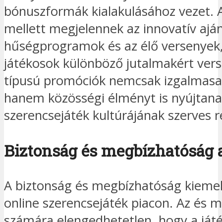
bónuszformák kialakulásához vezet.
mellett megjelennek az innovatív aján
hűségprogramok és az élő versenyek
játékosok különböző jutalmakért vers
típusú promóciók nemcsak izgalmasab
hanem közösségi élményt is nyújtana
szerencsejáték kultúrájának szerves r
Biztonság és megbízhatóság 
A biztonság és megbízhatóság kiemelt
online szerencsejáték piacon. Az és 
számára elengedhetetlen, hogy a ját