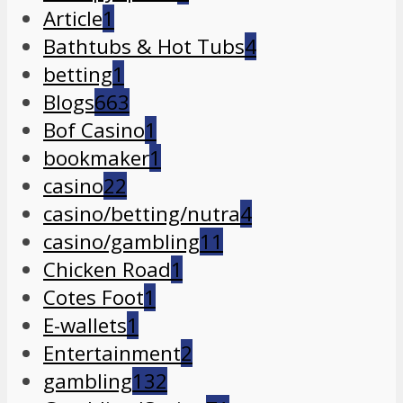
Article
1
Bathtubs & Hot Tubs
4
betting
1
Blogs
663
Bof Casino
1
bookmaker
1
casino
22
casino/betting/nutra
4
casino/gambling
11
Chicken Road
1
Cotes Foot
1
E-wallets
1
Entertainment
2
gambling
132