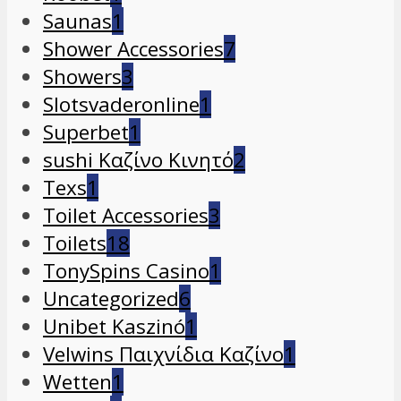
Saunas
1
Shower Accessories
7
Showers
3
Slotsvaderonline
1
Superbet
1
sushi Καζίνο Κινητό
2
Texs
1
Toilet Accessories
3
Toilets
18
TonySpins Casino
1
Uncategorized
6
Unibet Kaszinó
1
Velwins Παιχνίδια Καζίνο
1
Wetten
1