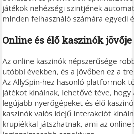
játékok nehézségi szintjének automati
minden felhasználó számára egyedi é
Online és élő kaszinók jövője
Az online kaszinók népszerűsége rob
utóbbi években, és a jövőben ez a tre
Az AllySpin-hez hasonló platformok t
játékot kínálnak, lehetővé téve, hogy
legújabb nyerőgépeket és élő kaszinó
kaszinók valós idejű interakciót kínál
krupiékkal játszhatnak, ami az online