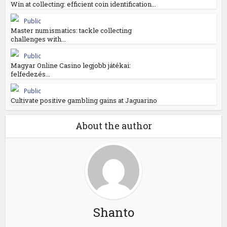
Win at collecting: efficient coin identification...
Public
Master numismatics: tackle collecting
challenges with...
Public
Magyar Online Casino legjobb játékai:
felfedezés...
Public
Cultivate positive gambling gains at Jaguarino
About the author
Shanto