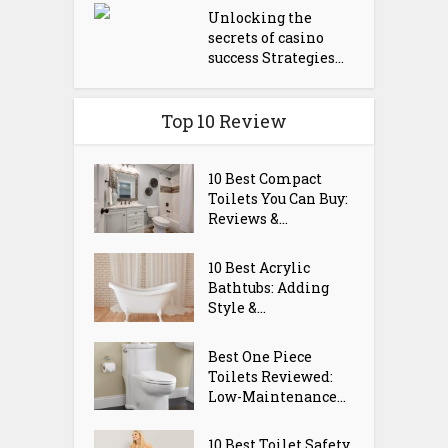
Unlocking the
secrets of casino
success Strategies...
Top 10 Review
10 Best Compact
Toilets You Can Buy:
Reviews &...
10 Best Acrylic
Bathtubs: Adding
Style &...
Best One Piece
Toilets Reviewed:
Low-Maintenance...
10 Best Toilet Safety