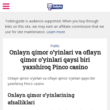
Toiletsguide is audience-supported. When you buy through
links on this site, we may earn an affiliate commission that we
use for site maintenance.
Learn more
Public
Onlayn qimor o’yinlari va oflayn
qimor o’yinlari qaysi biri
yaxshiroq Pinco casino
Onlayn qimor o’yinlari va oflayn qimor o’yinlari qaysi biri
yaxshiroq Pinco casino
Onlayn qimor o’yinlarining
afzalliklari