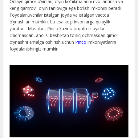
Onlayn qimor o’yinlari, o’yin ko’nikmalarini rivojlantirish va
keng qamrovli o’yin tanloviga ega bo’lish imkonini beradi.
Foydalanuvchilar istalgan joyda va istalgan vaqtda
o’ynashlari mumkin, bu esa ko’p insonlarga qulaylik
yaratadi. Masalan, Pinco kazino orqali o’z uyidan
chiqmasdan, aholisi beshiktan to’siq ochmasdan qimor
o’ynashni amalga oshirish uchun
Pinco
imkoniyatlarini
foydalanishingiz mumkin.