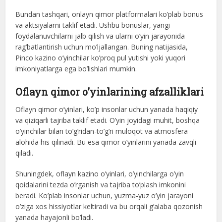
Bundan tashqari, onlayn qimor platformalari ko’plab bonus
va aktsiyalarni taklif etadi. Ushbu bonuslar, yangi
foydalanuvchilarni jalb qilish va ularni o’yin jarayonida
rag’batlantirish uchun mo’ljallangan. Buning natijasida,
Pinco kazino o’yinchilar ko’proq pul yutishi yoki yuqori
imkoniyatlarga ega bo’lishlari mumkin.
Oflayn qimor o’yinlarining afzalliklari
Oflayn qimor o’yinlari, ko’p insonlar uchun yanada haqiqiy
va qiziqarli tajriba taklif etadi. O’yin joyidagi muhit, boshqa
o’yinchilar bilan to’g’ridan-to’g’ri muloqot va atmosfera
alohida his qilinadi. Bu esa qimor o’yinlarini yanada zavqli
qiladi.
Shuningdek, oflayn kazino o’yinlari, o’yinchilarga o’yin
qoidalarini tezda o’rganish va tajriba to’plash imkonini
beradi. Ko’plab insonlar uchun, yuzma-yuz o’yin jarayoni
o’ziga xos hissiyotlar keltiradi va bu orqali g’alaba qozonish
yanada hayajonli bo’ladi.