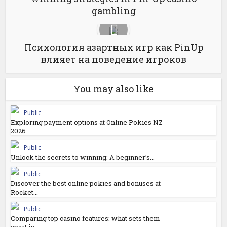
gambling
Психология азартных игр как PinUp
влияет на поведение игроков
You may also like
Public
Exploring payment options at Online Pokies NZ
2026:...
Public
Unlock the secrets to winning: A beginner’s...
Public
Discover the best online pokies and bonuses at
Rocket...
Public
Comparing top casino features: what sets them