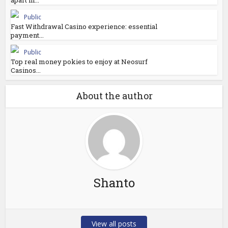
apart in...
Public
Fast Withdrawal Casino experience: essential
payment...
Public
Top real money pokies to enjoy at Neosurf
Casinos...
About the author
Shanto
View all posts