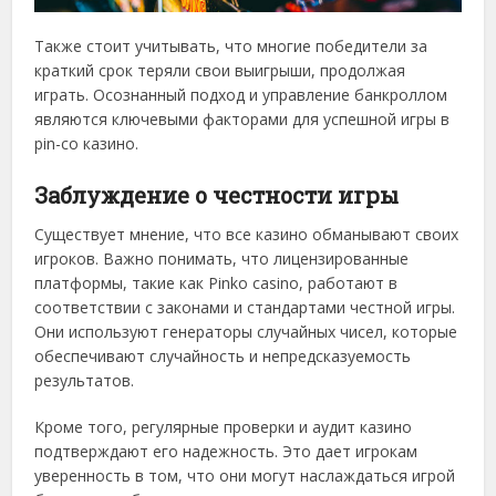
Также стоит учитывать, что многие победители за
краткий срок теряли свои выигрыши, продолжая
играть. Осознанный подход и управление банкроллом
являются ключевыми факторами для успешной игры в
pin-co казино.
Заблуждение о честности игры
Существует мнение, что все казино обманывают своих
игроков. Важно понимать, что лицензированные
платформы, такие как Pinko casino, работают в
соответствии с законами и стандартами честной игры.
Они используют генераторы случайных чисел, которые
обеспечивают случайность и непредсказуемость
результатов.
Кроме того, регулярные проверки и аудит казино
подтверждают его надежность. Это дает игрокам
уверенность в том, что они могут наслаждаться игрой