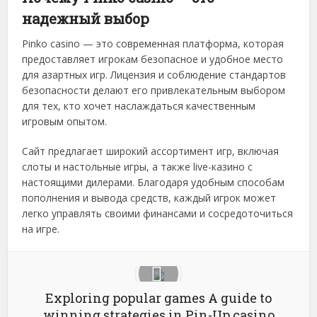
надежный выбор
Pinko casino — это современная платформа, которая
предоставляет игрокам безопасное и удобное место
для азартных игр. Лицензия и соблюдение стандартов
безопасности делают его привлекательным выбором
для тех, кто хочет наслаждаться качественным
игровым опытом.
Сайт предлагает широкий ассортимент игр, включая
слоты и настольные игры, а также live-казино с
настоящими дилерами. Благодаря удобным способам
пополнения и вывода средств, каждый игрок может
легко управлять своими финансами и сосредоточиться
на игре.
Exploring popular games A guide to
winning strategies in Pin-Up casino