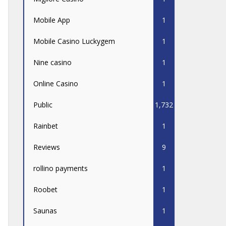
Mobile App
1
Mobile Casino Luckygem
1
Nine casino
1
Online Casino
1
Public
1,732
Rainbet
1
Reviews
9
rollino payments
1
Roobet
1
Saunas
1