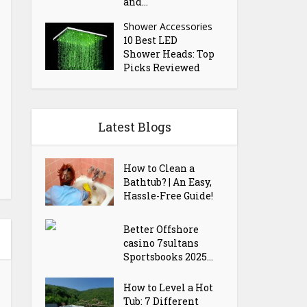
and...
Shower Accessories
10 Best LED
Shower Heads: Top
Picks Reviewed
Latest Blogs
How to Clean a
Bathtub? | An Easy,
Hassle-Free Guide!
Better Offshore
casino 7sultans
Sportsbooks 2025...
How to Level a Hot
Tub: 7 Different