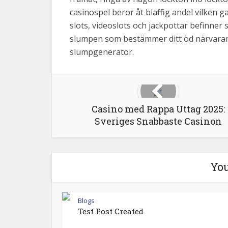
casinospel beror åt blaffig andel vilken ga
slots, videoslots och jackpottar befinner
slumpen som bestämmer ditt öd närvarand 
slumpgenerator.
Casino med Rappa Uttag 2025:
Sveriges Snabbaste Casinon
You
Blogs
Test Post Created