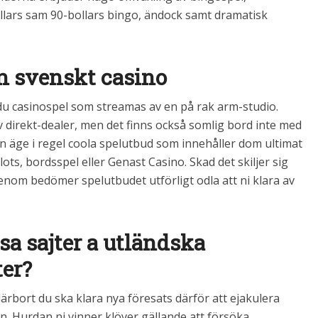
llars sam 90-bollars bingo, ändock samt dramatisk
on svenskt casino
 du casinospel som streamas av en på rak arm-studio.
av direkt-dealer, men det finns också somlig bord inte med
on äge i regel coola spelutbud som innehåller dom ultimat
lots, bordsspel eller Genast Casino. Skad det skiljer sig
nom bedömer spelutbudet utförligt odla att ni klara av
sa sajter a utländska
ter?
 därbort du ska klara nya föresats därför att ejakulera
n. Hurdan ni vinner klöver gällande att försöka