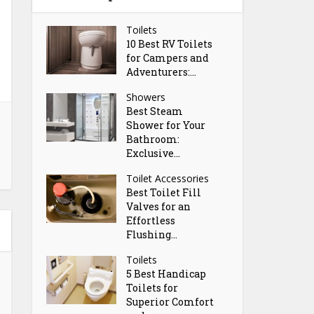
Toilets
10 Best RV Toilets
for Campers and
Adventurers:...
Showers
Best Steam
Shower for Your
Bathroom:
Exclusive...
Toilet Accessories
Best Toilet Fill
Valves for an
Effortless
Flushing...
Toilets
5 Best Handicap
Toilets for
Superior Comfort