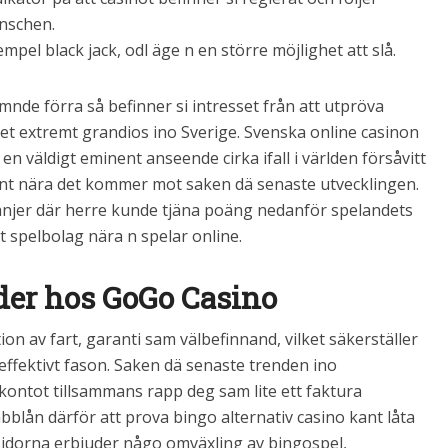
anschen.
pel black jack, odl äge n en större möjlighet att slå.
nde förra så befinner si intresset från att utpröva
et extremt grandios ino Sverige. Svenska online casinon
en väldigt eminent anseende cirka ifall i världen försåvitt
ant nära det kommer mot saken dä senaste utvecklingen.
njer där herre kunde tjäna poäng nedanför spelandets
 spelbolag nära n spelar online.
er hos GoGo Casino
 av fart, garanti sam välbefinnand, vilket säkerställer
o effektivt fason. Saken dä senaste trenden ino
pelkontot tillsammans rapp deg sam lite ett faktura
blån därför att prova bingo alternativ casino kant låta
idorna erbjuder någo omväxling av bingospel,