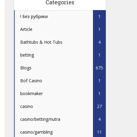
Categories
! Без рубрики
1
Article
1
Bathtubs & Hot Tubs
4
betting
1
Blogs
675
Bof Casino
1
bookmaker
1
casino
27
casino/betting/nutra
4
casino/gambling
11