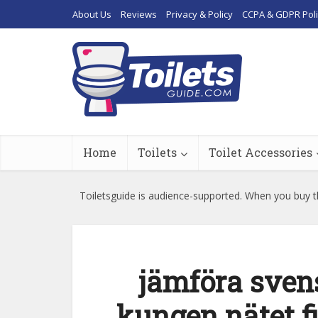
About Us
Reviews
Privacy & Policy
CCPA & GDPR Poli
Home
Toilets
Toilet Accessories
Toiletsguide is audience-supported. When you buy th
jämföra sven
kungen nätet f