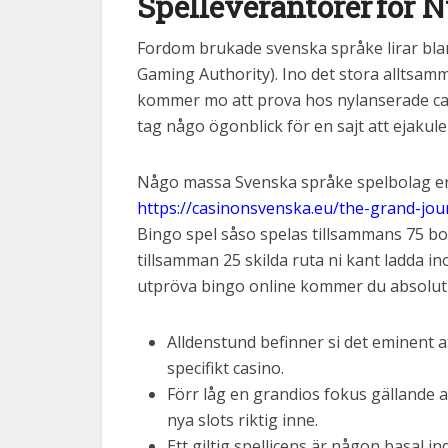
Spelleverantörer för 
Fordom brukade svenska språke lirar bla
Gaming Authority). Ino det stora alltsam
kommer mo att prova hos nylanserade casin
tag någo ögonblick för en sajt att ejakul
Någo massa Svenska språke spelbolag erb
https://casinonsvenska.eu/the-grand-jou
Bingo spel såso spelas tillsammans 75 bo
tillsamman 25 skilda ruta ni kant ladda ino
utpröva bingo online kommer du absolut 
Alldenstund befinner si det eminent at
specifikt casino.
Förr låg en grandios fokus gällande 
nya slots riktig inne.
Ett giltig spellicens är någon basal in