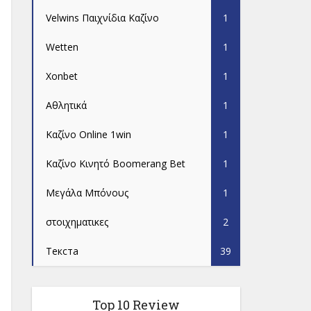
Velwins Παιχνίδια Καζίνο
1
Wetten
1
Xonbet
1
Αθλητικά
1
Καζίνο Online 1win
1
Καζίνο Κινητό Boomerang Bet
1
Μεγάλα Μπόνους
1
στοιχηματικες
2
Текста
39
Top 10 Review