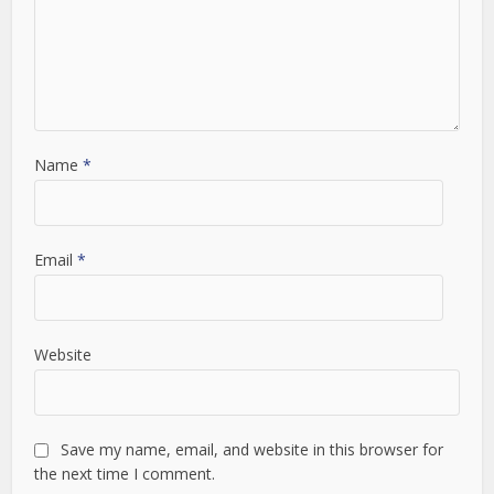
Name
*
Email
*
Website
Save my name, email, and website in this browser for
the next time I comment.