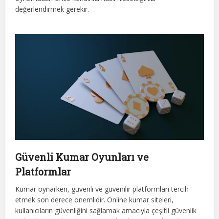
değerlendirmek gerekir.
Güvenli Kumar Oyunları ve
Platformlar
Kumar oynarken, güvenli ve güvenilir platformları tercih
etmek son derece önemlidir. Online kumar siteleri,
kullanıcıların güvenliğini sağlamak amacıyla çeşitli güvenlik