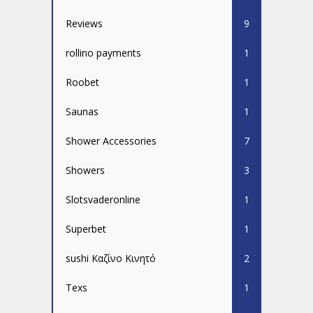
Reviews
9
rollino payments
1
Roobet
1
Saunas
1
Shower Accessories
7
Showers
3
Slotsvaderonline
1
Superbet
1
sushi Καζίνο Κινητό
2
Texs
1