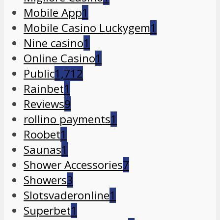
Mobile App
1
Mobile Casino Luckygem
1
Nine casino
1
Online Casino
1
Public
1,712
Rainbet
1
Reviews
9
rollino payments
1
Roobet
1
Saunas
1
Shower Accessories
7
Showers
3
Slotsvaderonline
1
Superbet
1