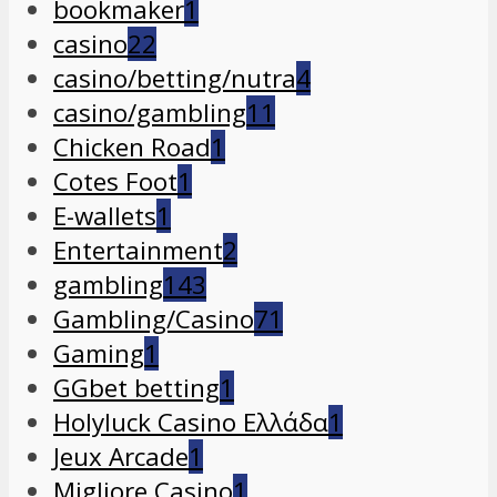
bookmaker
1
casino
22
casino/betting/nutra
4
casino/gambling
11
Chicken Road
1
Cotes Foot
1
E-wallets
1
Entertainment
2
gambling
143
Gambling/Casino
71
Gaming
1
GGbet betting
1
Holyluck Casino Ελλάδα
1
Jeux Arcade
1
Migliore Casino
1