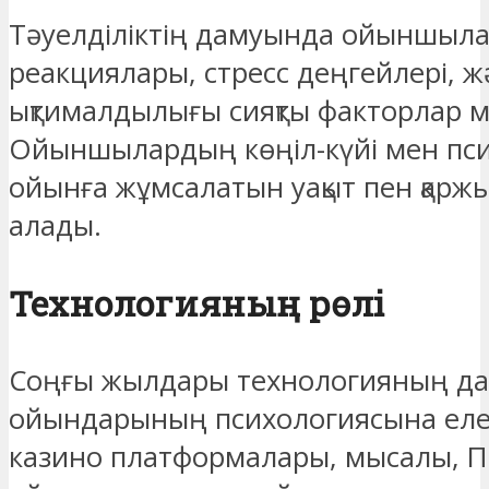
Тәуелділіктің дамуында ойыншыл
реакциялары, стресс деңгейлері, ж
ықтималдылығы сияқты факторлар м
Ойыншылардың көңіл-күйі мен пси
ойынға жұмсалатын уақыт пен қарж
алады.
Технологияның рөлі
Соңғы жылдары технологияның да
ойындарының психологиясына елеу
казино платформалары, мысалы, П