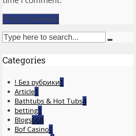
time I comment.
Categories
! Без рубрики
1
Article
1
Bathtubs & Hot Tubs
4
betting
1
Blogs
668
Bof Casino
1