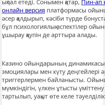
ықпал етеді. Сонымен қатар,
Пин-ап 
онлайн версия
платформасы ойын
әсер қалдырып, кәсіби түрде бонус
бұл психологиялық аспектілер ойы
ұшырау қаупін де арттыра алады.
Казино ойындарының динамикас
эмоциялары мен күту деңгейлері ә
триггерлермен байланысты. Ойын
мүмкіндігін, үлкен ұтысты үміттену
тартылып, уақыт өте келе тәуелділ