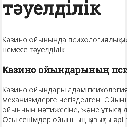
тәуелділік
Казино ойынында психологиялық ме
немесе тәуелділік
Казино ойындарының пс
Казино ойындары адам психология
механизмдерге негізделген. Ойынш
ойынның нәтижесіне, және ұтысқа д
Осы сенімдер ойынның қызықты әр