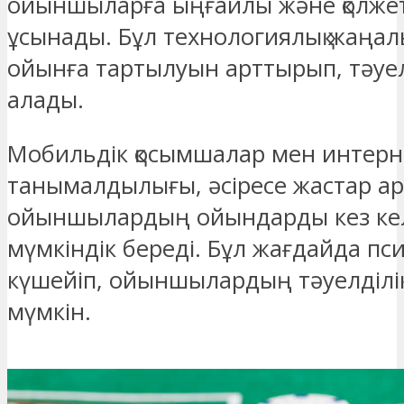
ойыншыларға ыңғайлы және қолжет
ұсынады. Бұл технологиялық жаңа
ойынға тартылуын арттырып, тәуелд
алады.
Мобильдік қосымшалар мен интер
танымалдылығы, әсіресе жастар а
ойыншылардың ойындарды кез кел
мүмкіндік береді. Бұл жағдайда пс
күшейіп, ойыншылардың тәуелділік 
мүмкін.