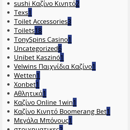
sushi Καζίνο Κινητό
2
Texs
1
Toilet Accessories
3
Toilets
18
TonySpins Casino
1
Uncategorized
6
Unibet Kaszinó
1
Velwins Παιχνίδια Καζίνο
1
Wetten
1
Xonbet
1
Αθλητικά
1
Καζίνο Online 1win
1
Καζίνο Κινητό Boomerang Bet
1
Μεγάλα Μπόνους
1
στοιχηματικες
2