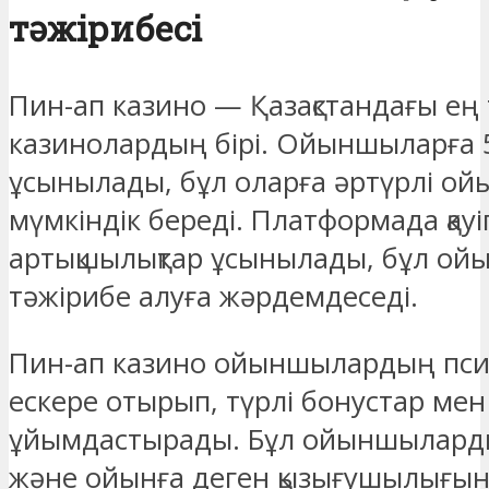
тәжірибесі
Пин-ап казино — Қазақстандағы ең
казинолардың бірі. Ойыншыларға 
ұсынылады, бұл оларға әртүрлі ой
мүмкіндік береді. Платформада қау
артықшылықтар ұсынылады, бұл о
тәжірибе алуға жәрдемдеседі.
Пин-ап казино ойыншылардың пси
ескере отырып, түрлі бонустар ме
ұйымдастырады. Бұл ойыншылардың
және ойынға деген қызығушылығын