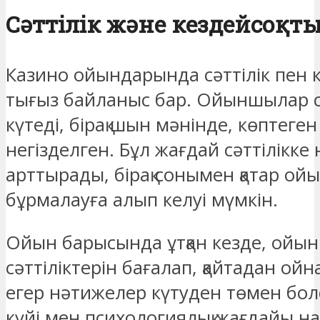
Сәттілік және кездейсоқт
Казино ойындарында сәттілік пен к
тығыз байланыс бар. Ойыншылар с
күтеді, бірақ шын мәнінде, көптеген
негізделген. Бұл жағдай сәттілікке 
арттырады, бірақ сонымен қатар 
бұрмалауға алып келуі мүмкін.
Ойын барысында ұтқан кезде, ойы
сәттіліктерін бағалап, қайтадан ойн
егер нәтижелер күтуден төмен бо
күйі мен психологиялық жағдайы н