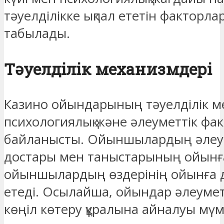
тәуелділікке ықпал ететін факторла
табылады.
Тәуелділік механизмдері
Казино ойындарының тәуелділік м
психологиялық және әлеуметтік фа
байланысты. Ойыншылардың әлеуме
достары мен таныстарының ойынға
ойыншылардың өздерінің ойынға д
етеді. Осылайша, ойындар әлеумет
көңіл көтеру құралына айналуы мүм