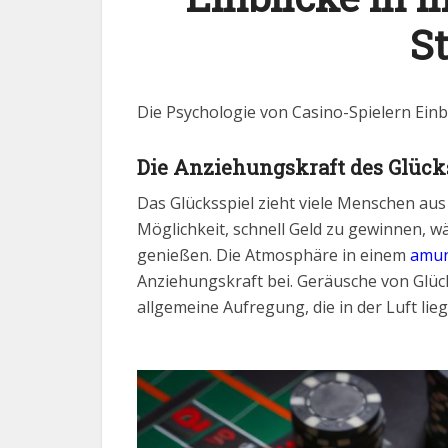
S
Die Psychologie von Casino-Spielern Einbl
Die Anziehungskraft des Glück
Das Glücksspiel zieht viele Menschen aus 
Möglichkeit, schnell Geld zu gewinnen, 
genießen. Die Atmosphäre in einem
amun
Anziehungskraft bei. Geräusche von Glüc
allgemeine Aufregung, die in der Luft lieg