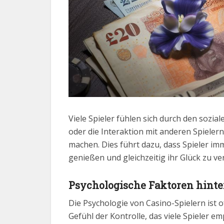
Viele Spieler fühlen sich durch den sozi
oder die Interaktion mit anderen Spieler
machen. Dies führt dazu, dass Spieler im
genießen und gleichzeitig ihr Glück zu ve
Psychologische Faktoren hinte
Die Psychologie von Casino-Spielern ist of
Gefühl der Kontrolle, das viele Spieler e