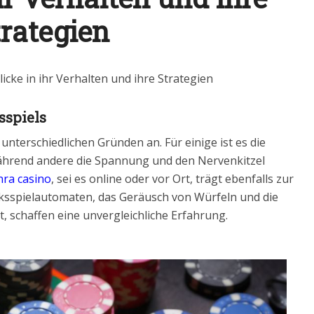
trategien
icke in ihr Verhalten und ihre Strategien
sspiels
unterschiedlichen Gründen an. Für einige ist es die
während andere die Spannung und den Nervenkitzel
ra casino
, sei es online oder vor Ort, trägt ebenfalls zur
ksspielautomaten, das Geräusch von Würfeln und die
t, schaffen eine unvergleichliche Erfahrung.