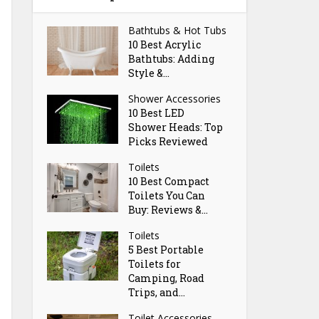
Bathtubs & Hot Tubs
10 Best Acrylic
Bathtubs: Adding
Style &...
Shower Accessories
10 Best LED
Shower Heads: Top
Picks Reviewed
Toilets
10 Best Compact
Toilets You Can
Buy: Reviews &...
Toilets
5 Best Portable
Toilets for
Camping, Road
Trips, and...
Toilet Accessories