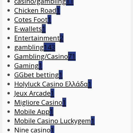
casino/gambling
11
Chicken Road
1
Cotes Foot
1
E-wallets
1
Entertainment
2
gambling
143
Gambling/Casino
71
Gaming
1
GGbet betting
1
Holyluck Casino Ελλάδα
1
Jeux Arcade
1
Migliore Casino
1
Mobile App
1
Mobile Casino Luckygem
1
Nine casino
1