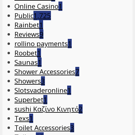
Online Casino
1
Public
1,725
Rainbet
1
Reviews
9
rollino payments
1
Roobet
1
Saunas
1
Shower Accessories
7
Showers
3
Slotsvaderonline
1
Superbet
1
sushi Καζίνο Κινητό
2
Texs
1
Toilet Accessories
3