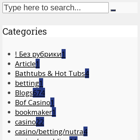
Categories
! Без рубрики
1
Article
1
Bathtubs & Hot Tubs
4
betting
1
Blogs
674
Bof Casino
1
bookmaker
1
casino
22
casino/betting/nutra
4