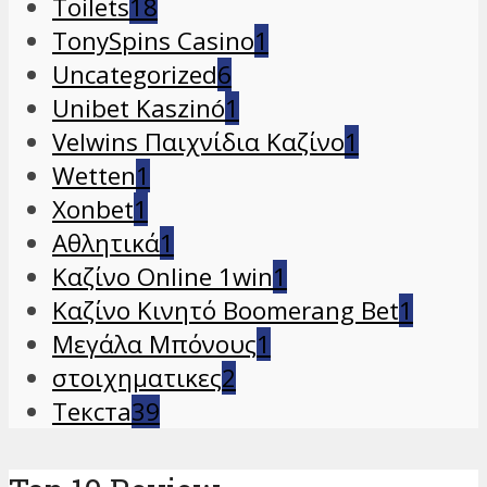
Toilets
18
TonySpins Casino
1
Uncategorized
6
Unibet Kaszinó
1
Velwins Παιχνίδια Καζίνο
1
Wetten
1
Xonbet
1
Αθλητικά
1
Καζίνο Online 1win
1
Καζίνο Κινητό Boomerang Bet
1
Μεγάλα Μπόνους
1
στοιχηματικες
2
Текста
39