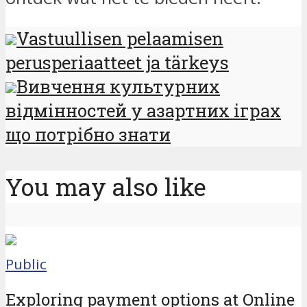
Vastuullisen pelaamisen
perusperiaatteet ja tärkeys
Вивчення культурних
відмінностей у азартних іграх
що потрібно знати
You may also like
Public
Exploring payment options at Online