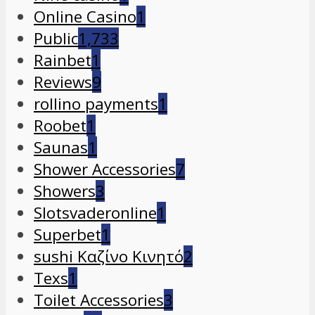
Online Casino
1
Public
1,733
Rainbet
1
Reviews
9
rollino payments
1
Roobet
1
Saunas
1
Shower Accessories
7
Showers
3
Slotsvaderonline
1
Superbet
1
sushi Καζίνο Κινητό
2
Texs
1
Toilet Accessories
3