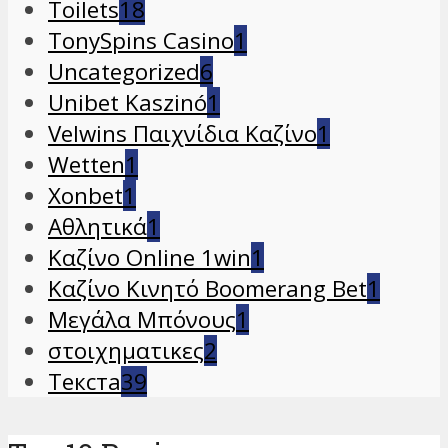
Toilets
18
TonySpins Casino
1
Uncategorized
6
Unibet Kaszinó
1
Velwins Παιχνίδια Καζίνο
1
Wetten
1
Xonbet
1
Αθλητικά
1
Καζίνο Online 1win
1
Καζίνο Κινητό Boomerang Bet
1
Μεγάλα Μπόνους
1
στοιχηματικες
2
Текста
39