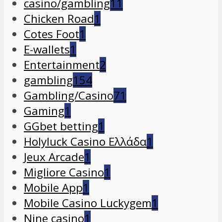
casino/gambling
11
Chicken Road
1
Cotes Foot
1
E-wallets
1
Entertainment
2
gambling
154
Gambling/Casino
71
Gaming
1
GGbet betting
1
Holyluck Casino Ελλάδα
1
Jeux Arcade
1
Migliore Casino
1
Mobile App
1
Mobile Casino Luckygem
1
Nine casino
1