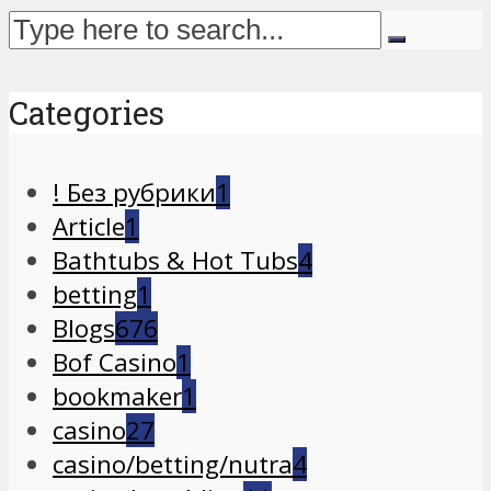
Categories
! Без рубрики
1
Article
1
Bathtubs & Hot Tubs
4
betting
1
Blogs
676
Bof Casino
1
bookmaker
1
casino
27
casino/betting/nutra
4