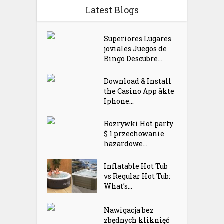
Latest Blogs
Superiores Lugares
joviales Juegos de
Bingo Descubre...
Download & Install
the Casino App åkte
Iphone...
Rozrywki Hot party
$ 1 przechowanie
hazardowe...
Inflatable Hot Tub
vs Regular Hot Tub:
What’s...
Nawigacja bez
zbędnych kliknięć