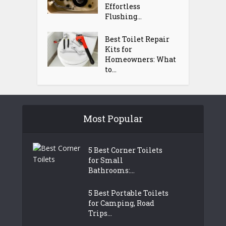
Effortless
Flushing...
Best Toilet Repair
Kits for
Homeowners: What
to...
Most Popular
5 Best Corner Toilets
for Small
Bathrooms:...
5 Best Portable Toilets
for Camping, Road
Trips...