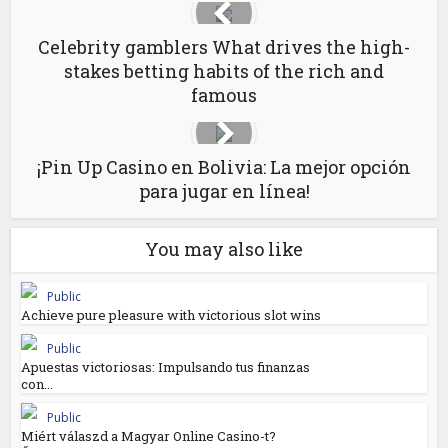
Celebrity gamblers What drives the high-
stakes betting habits of the rich and
famous
¡Pin Up Casino en Bolivia: La mejor opción
para jugar en línea!
You may also like
Public
Achieve pure pleasure with victorious slot wins
Public
Apuestas victoriosas: Impulsando tus finanzas
con...
Public
Miért válaszd a Magyar Online Casino-t?