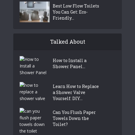
Best Low Flow Toilets
You Can Get: Eco-
Friendly...
Talked About
­­­­­­­­­­­­­­­How to Install a
Shower Panel...
Learn How to Replace
a Shower Valve
Yourself: DIY...
Can You Flush Paper
Towels Down the
Toilet?