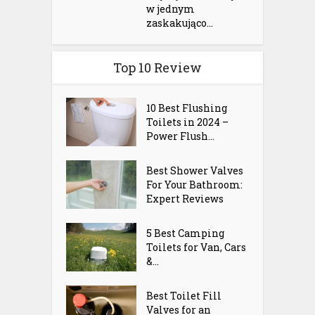
w jednym
zaskakująco...
Top 10 Review
10 Best Flushing
Toilets in 2024 –
Power Flush...
Best Shower Valves
For Your Bathroom:
Expert Reviews
5 Best Camping
Toilets for Van, Cars
&...
Best Toilet Fill
Valves for an