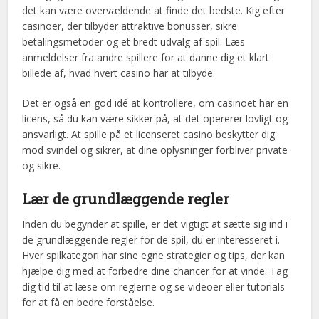
det kan være overvældende at finde det bedste. Kig efter
casinoer, der tilbyder attraktive bonusser, sikre
betalingsmetoder og et bredt udvalg af spil. Læs
anmeldelser fra andre spillere for at danne dig et klart
billede af, hvad hvert casino har at tilbyde.
Det er også en god idé at kontrollere, om casinoet har en
licens, så du kan være sikker på, at det opererer lovligt og
ansvarligt. At spille på et licenseret casino beskytter dig
mod svindel og sikrer, at dine oplysninger forbliver private
og sikre.
Lær de grundlæggende regler
Inden du begynder at spille, er det vigtigt at sætte sig ind i
de grundlæggende regler for de spil, du er interesseret i.
Hver spilkategori har sine egne strategier og tips, der kan
hjælpe dig med at forbedre dine chancer for at vinde. Tag
dig tid til at læse om reglerne og se videoer eller tutorials
for at få en bedre forståelse.