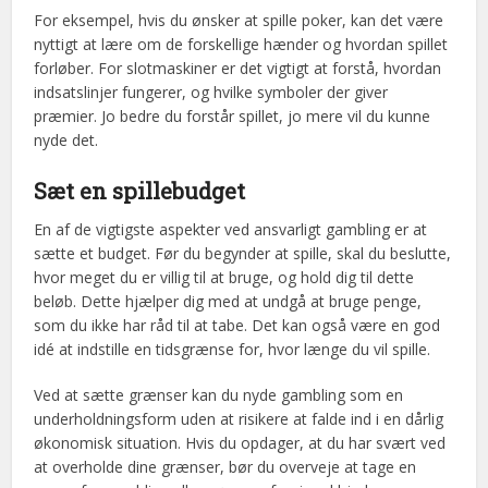
For eksempel, hvis du ønsker at spille poker, kan det være
nyttigt at lære om de forskellige hænder og hvordan spillet
forløber. For slotmaskiner er det vigtigt at forstå, hvordan
indsatslinjer fungerer, og hvilke symboler der giver
præmier. Jo bedre du forstår spillet, jo mere vil du kunne
nyde det.
Sæt en spillebudget
En af de vigtigste aspekter ved ansvarligt gambling er at
sætte et budget. Før du begynder at spille, skal du beslutte,
hvor meget du er villig til at bruge, og hold dig til dette
beløb. Dette hjælper dig med at undgå at bruge penge,
som du ikke har råd til at tabe. Det kan også være en god
idé at indstille en tidsgrænse for, hvor længe du vil spille.
Ved at sætte grænser kan du nyde gambling som en
underholdningsform uden at risikere at falde ind i en dårlig
økonomisk situation. Hvis du opdager, at du har svært ved
at overholde dine grænser, bør du overveje at tage en