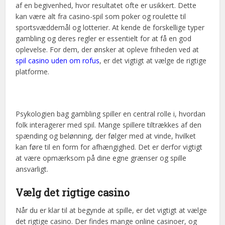
af en begivenhed, hvor resultatet ofte er usikkert. Dette
kan være alt fra casino-spil som poker og roulette til
sportsvæddemål og lotterier. At kende de forskellige typer
gambling og deres regler er essentielt for at få en god
oplevelse. For dem, der ønsker at opleve friheden ved at
spil casino uden om rofus
, er det vigtigt at vælge de rigtige
platforme.
Psykologien bag gambling spiller en central rolle i, hvordan
folk interagerer med spil. Mange spillere tiltrækkes af den
spænding og belønning, der følger med at vinde, hvilket
kan føre til en form for afhængighed. Det er derfor vigtigt
at være opmærksom på dine egne grænser og spille
ansvarligt.
Vælg det rigtige casino
Når du er klar til at begynde at spille, er det vigtigt at vælge
det rigtige casino. Der findes mange online casinoer, og