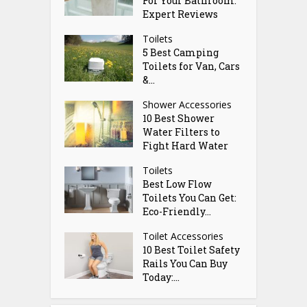
For Your Bathroom:
Expert Reviews
Toilets
5 Best Camping
Toilets for Van, Cars
&...
Shower Accessories
10 Best Shower
Water Filters to
Fight Hard Water
Toilets
Best Low Flow
Toilets You Can Get:
Eco-Friendly...
Toilet Accessories
10 Best Toilet Safety
Rails You Can Buy
Today:...