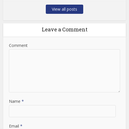
View all posts
Leave a Comment
Comment
Name
*
Email
*