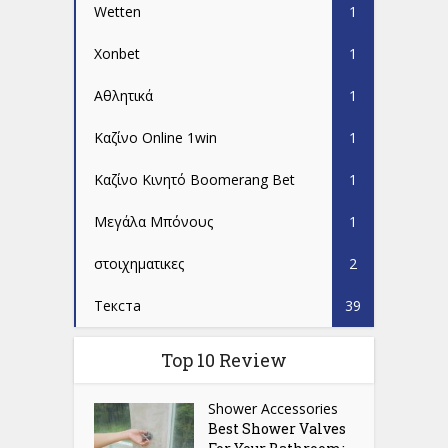
Wetten
1
Xonbet
1
Αθλητικά
1
Καζίνο Online 1win
1
Καζίνο Κινητό Boomerang Bet
1
Μεγάλα Μπόνους
1
στοιχηματικες
2
Текста
39
Top 10 Review
Shower Accessories
Best Shower Valves