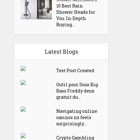
10 Best Rain
Shower Heads for
You: In-Depth
Buying...
Latest Blogs
Test Post Created
Outil pour Sous Big
Bass Freddy deux
gratuit du...
Navigating online
casinos nz feels
surprisingly...
Crypto Gambling