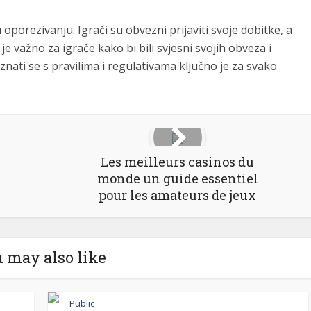
 oporezivanju. Igrači su obvezni prijaviti svoje dobitke, a
je važno za igrače kako bi bili svjesni svojih obveza i
nati se s pravilima i regulativama ključno je za svako
Les meilleurs casinos du
monde un guide essentiel
pour les amateurs de jeux
 may also like
Public