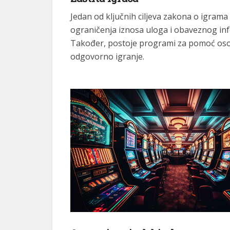
Jedan od ključnih ciljeva zakona o igrama 
ograničenja iznosa uloga i obaveznog inf
Također, postoje programi za pomoć oso
odgovorno igranje.