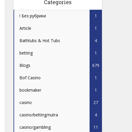
Categories
! Без рубрики
1
Article
1
Bathtubs & Hot Tubs
4
betting
1
Blogs
679
Bof Casino
1
bookmaker
1
casino
27
casino/betting/nutra
4
casino/gambling
11