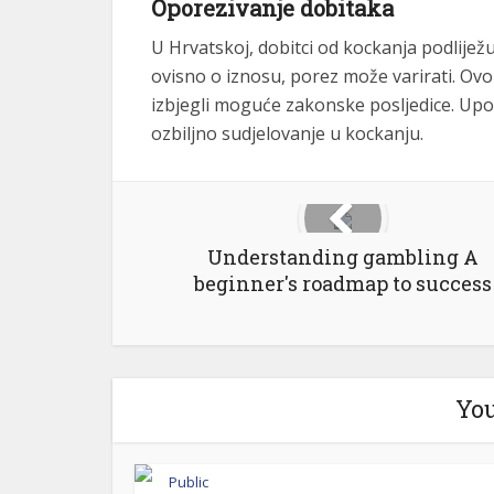
Oporezivanje dobitaka
U Hrvatskoj, dobitci od kockanja podliježu
ovisno o iznosu, porez može varirati. Ovo 
izbjegli moguće zakonske posljedice. Upoz
ozbiljno sudjelovanje u kockanju.
Understanding gambling A
beginner's roadmap to success
You
Public