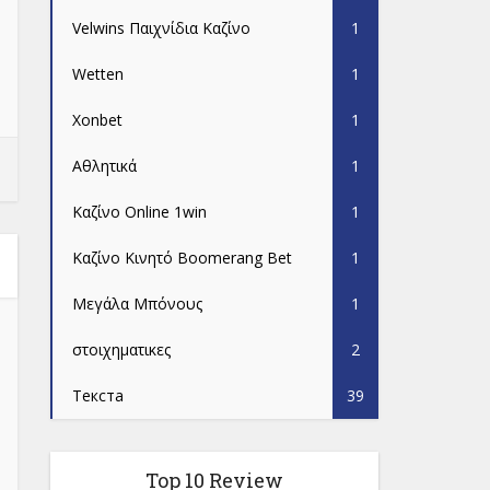
Velwins Παιχνίδια Καζίνο
1
Wetten
1
Xonbet
1
Αθλητικά
1
Καζίνο Online 1win
1
Καζίνο Κινητό Boomerang Bet
1
Μεγάλα Μπόνους
1
στοιχηματικες
2
Текста
39
Top 10 Review