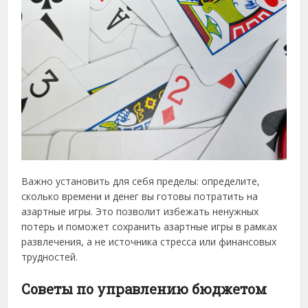
Важно установить для себя пределы: определите,
сколько времени и денег вы готовы потратить на
азартные игры. Это позволит избежать ненужных
потерь и поможет сохранить азартные игры в рамках
развлечения, а не источника стресса или финансовых
трудностей.
Советы по управлению бюджетом