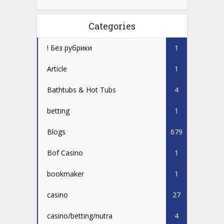
Categories
! Без рубрики
1
Article
1
Bathtubs & Hot Tubs
4
betting
1
Blogs
679
Bof Casino
1
bookmaker
1
casino
27
casino/betting/nutra
4