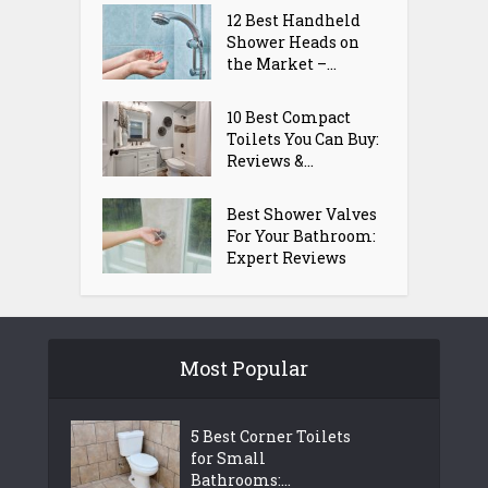
12 Best Handheld
Shower Heads on
the Market –...
10 Best Compact
Toilets You Can Buy:
Reviews &...
Best Shower Valves
For Your Bathroom:
Expert Reviews
Most Popular
5 Best Corner Toilets
for Small
Bathrooms:...