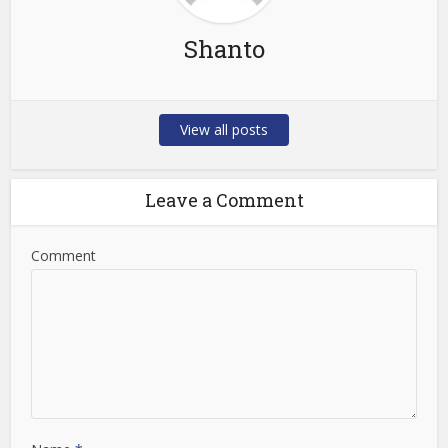
Shanto
View all posts
Leave a Comment
Comment