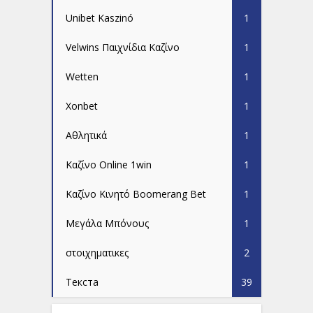
Unibet Kaszinó
1
Velwins Παιχνίδια Καζίνο
1
Wetten
1
Xonbet
1
Αθλητικά
1
Καζίνο Online 1win
1
Καζίνο Κινητό Boomerang Bet
1
Μεγάλα Μπόνους
1
στοιχηματικες
2
Текста
39