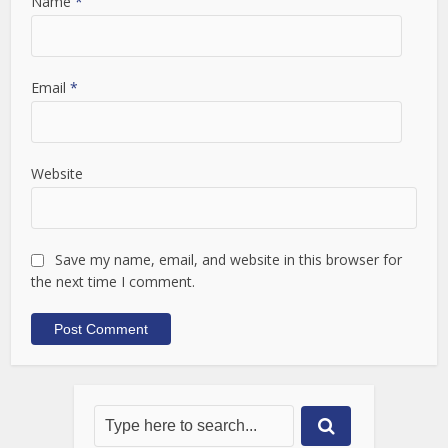
Name
*
Email
*
Website
Save my name, email, and website in this browser for
the next time I comment.