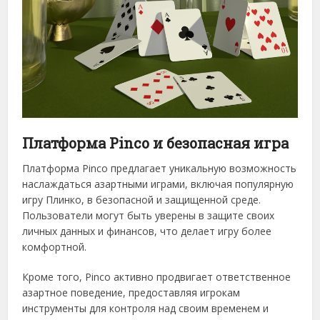
Платформа Pinco и безопасная игра
Платформа Pinco предлагает уникальную возможность
наслаждаться азартными играми, включая популярную
игру Плинко, в безопасной и защищенной среде.
Пользователи могут быть уверены в защите своих
личных данных и финансов, что делает игру более
комфортной.
Кроме того, Pinco активно продвигает ответственное
азартное поведение, предоставляя игрокам
инструменты для контроля над своим временем и