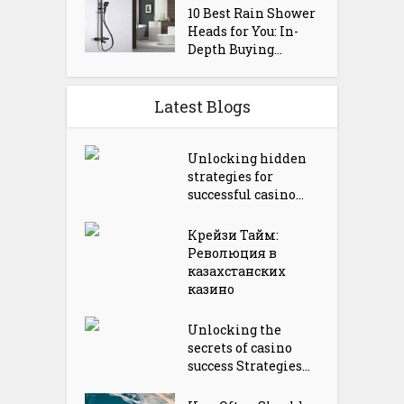
10 Best Rain Shower
Heads for You: In-
Depth Buying...
Latest Blogs
Unlocking hidden
strategies for
successful casino...
Крейзи Тайм:
Революция в
казахстанских
казино
Unlocking the
secrets of casino
success Strategies...