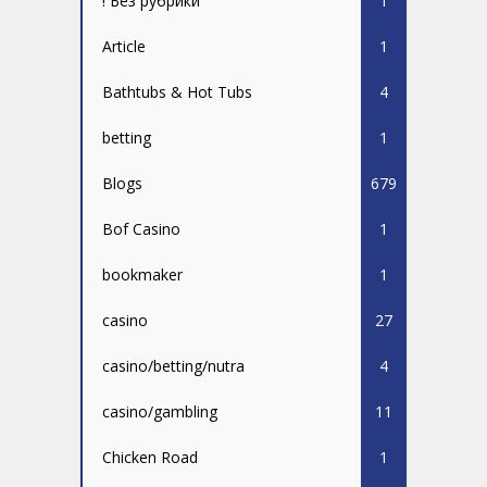
! Без рубрики
1
Article
1
Bathtubs & Hot Tubs
4
betting
1
Blogs
679
Bof Casino
1
bookmaker
1
casino
27
casino/betting/nutra
4
casino/gambling
11
Chicken Road
1