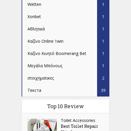
Wetten
1
Xonbet
1
Αθλητικά
1
Καζίνο Online 1win
1
Καζίνο Κινητό Boomerang Bet
1
Μεγάλα Μπόνους
1
στοιχηματικες
2
Текста
39
Top 10 Review
Toilet Accessories
Best Toilet Repair