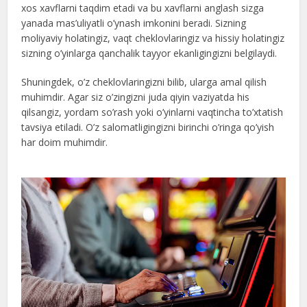
xos xavflarni taqdim etadi va bu xavflarni anglash sizga
yanada mas’uliyatli o’ynash imkonini beradi. Sizning
moliyaviy holatingiz, vaqt cheklovlaringiz va hissiy holatingiz
sizning o’yinlarga qanchalik tayyor ekanligingizni belgilaydi.
Shuningdek, o’z cheklovlaringizni bilib, ularga amal qilish
muhimdir. Agar siz o’zingizni juda qiyin vaziyatda his
qilsangiz, yordam so’rash yoki o’yinlarni vaqtincha to’xtatish
tavsiya etiladi. O’z salomatligingizni birinchi o’ringa qo’yish
har doim muhimdir.