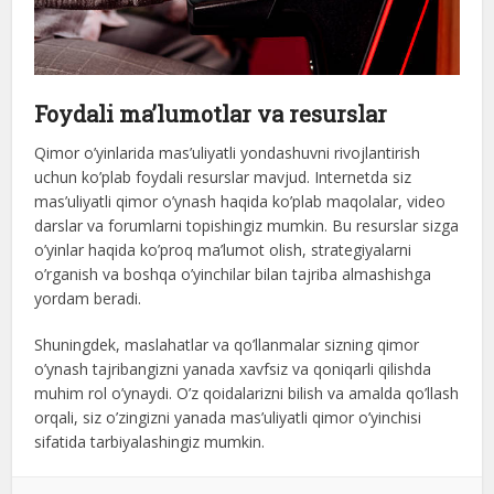
Foydali ma’lumotlar va resurslar
Qimor o’yinlarida mas’uliyatli yondashuvni rivojlantirish
uchun ko’plab foydali resurslar mavjud. Internetda siz
mas’uliyatli qimor o’ynash haqida ko’plab maqolalar, video
darslar va forumlarni topishingiz mumkin. Bu resurslar sizga
o’yinlar haqida ko’proq ma’lumot olish, strategiyalarni
o’rganish va boshqa o’yinchilar bilan tajriba almashishga
yordam beradi.
Shuningdek, maslahatlar va qo’llanmalar sizning qimor
o’ynash tajribangizni yanada xavfsiz va qoniqarli qilishda
muhim rol o’ynaydi. O’z qoidalarizni bilish va amalda qo’llash
orqali, siz o’zingizni yanada mas’uliyatli qimor o’yinchisi
sifatida tarbiyalashingiz mumkin.