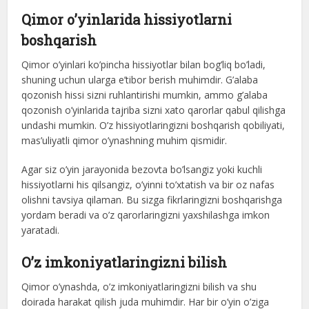
Qimor o’yinlarida hissiyotlarni
boshqarish
Qimor o’yinlari ko’pincha hissiyotlar bilan bog’liq bo’ladi,
shuning uchun ularga e’tibor berish muhimdir. G’alaba
qozonish hissi sizni ruhlantirishi mumkin, ammo g’alaba
qozonish o’yinlarida tajriba sizni xato qarorlar qabul qilishga
undashi mumkin. O’z hissiyotlaringizni boshqarish qobiliyati,
mas’uliyatli qimor o’ynashning muhim qismidir.
Agar siz o’yin jarayonida bezovta bo’lsangiz yoki kuchli
hissiyotlarni his qilsangiz, o’yinni to’xtatish va bir oz nafas
olishni tavsiya qilaman. Bu sizga fikrlaringizni boshqarishga
yordam beradi va o’z qarorlaringizni yaxshilashga imkon
yaratadi.
O’z imkoniyatlaringizni bilish
Qimor o’ynashda, o’z imkoniyatlaringizni bilish va shu
doirada harakat qilish juda muhimdir. Har bir o’yin o’ziga