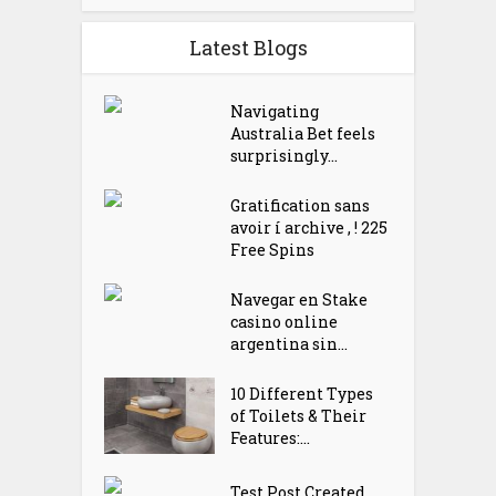
Latest Blogs
Navigating
Australia Bet feels
surprisingly...
Gratification sans
avoir í archive , ! 225
Free Spins
Navegar en Stake
casino online
argentina sin...
10 Different Types
of Toilets & Their
Features:...
Test Post Created