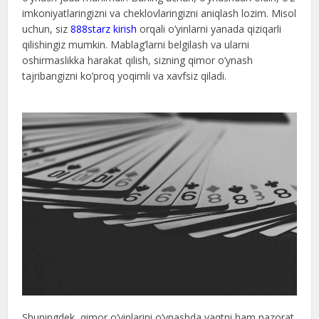
imkoniyatlaringizni va cheklovlaringizni aniqlash lozim. Misol
uchun, siz
888starz kirish
orqali o’yinlarni yanada qiziqarli
qilishingiz mumkin. Mablag’larni belgilash va ularni
oshirmaslikka harakat qilish, sizning qimor o’ynash
tajribangizni ko’proq yoqimli va xavfsiz qiladi.
Shuningdek, qimor o’yinlarini o’ynashda vaqtni ham nazorat