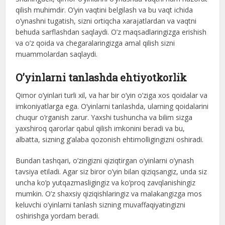
qilish muhimdir. O’yin vaqtini belgilash va bu vaqt ichida
o’ynashni tugatish, sizni ortiqcha xarajatlardan va vaqtni
behuda sarflashdan saqlaydi. O’z maqsadlaringizga erishish
va o’z qoida va chegaralaringizga amal qilish sizni
muammolardan saqlaydi.
O’yinlarni tanlashda ehtiyotkorlik
Qimor o’yinlari turli xil, va har bir o’yin o’ziga xos qoidalar va
imkoniyatlarga ega. O’yinlarni tanlashda, ularning qoidalarini
chuqur o’rganish zarur. Yaxshi tushuncha va bilim sizga
yaxshiroq qarorlar qabul qilish imkonini beradi va bu,
albatta, sizning g’alaba qozonish ehtimolligingizni oshiradi.
Bundan tashqari, o’zingizni qiziqtirgan o’yinlarni o’ynash
tavsiya etiladi. Agar siz biror o’yin bilan qiziqsangiz, unda siz
uncha ko’p yutqazmasligingiz va ko’proq zavqlanishingiz
mumkin. O’z shaxsiy qiziqishlaringiz va malakangizga mos
keluvchi o’yinlarni tanlash sizning muvaffaqiyatingizni
oshirishga yordam beradi.