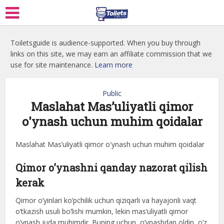
Toiletsguide is audience-supported. When you buy through
links on this site, we may earn an affiliate commission that we
use for site maintenance.
Learn more
Public
Maslahat Mas’uliyatli qimor
o'ynash uchun muhim qoidalar
Maslahat Mas’uliyatli qimor o'ynash uchun muhim qoidalar
Qimor o’ynashni qanday nazorat qilish
kerak
Qimor o’yinlari ko’pchilik uchun qiziqarli va hayajonli vaqt
o’tkazish usuli bo’lishi mumkin, lekin mas’uliyatli qimor
o’ynash juda muhimdir. Buning uchun, o’ynashdan oldin, o’z