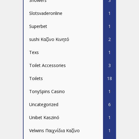
Showers
3
Slotsvaderonline
1
Superbet
1
sushi Καζίνο Κινητό
2
Texs
1
Toilet Accessories
3
Toilets
18
TonySpins Casino
1
Uncategorized
6
Unibet Kaszinó
1
Velwins Παιχνίδια Καζίνο
1