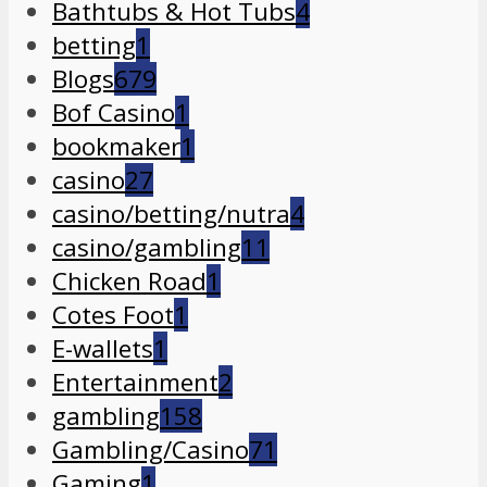
Bathtubs & Hot Tubs
4
betting
1
Blogs
679
Bof Casino
1
bookmaker
1
casino
27
casino/betting/nutra
4
casino/gambling
11
Chicken Road
1
Cotes Foot
1
E-wallets
1
Entertainment
2
gambling
158
Gambling/Casino
71
Gaming
1