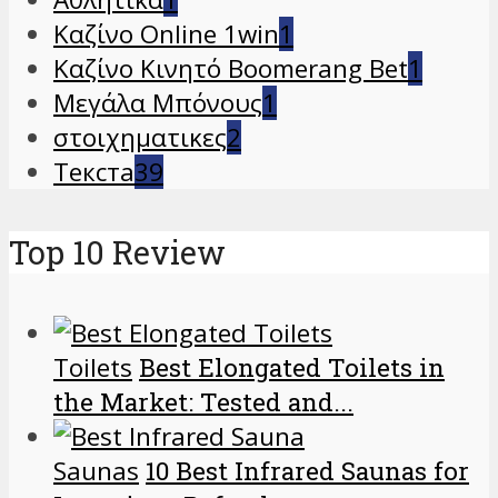
Καζίνο Online 1win
1
Καζίνο Κινητό Boomerang Bet
1
Μεγάλα Μπόνους
1
στοιχηματικες
2
Текста
39
Top 10 Review
Toilets
Best Elongated Toilets in
the Market: Tested and...
Saunas
10 Best Infrared Saunas for