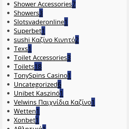
Shower Accessories
7
Showers
3
Slotsvaderonline
1
Superbet
1
sushi Καζίνο Κινητό
2
Texs
1
Toilet Accessories
3
Toilets
18
TonySpins Casino
1
Uncategorized
6
Unibet Kaszinó
1
Velwins Παιχνίδια Καζίνο
1
Wetten
1
Xonbet
1
Αθλητικά
1