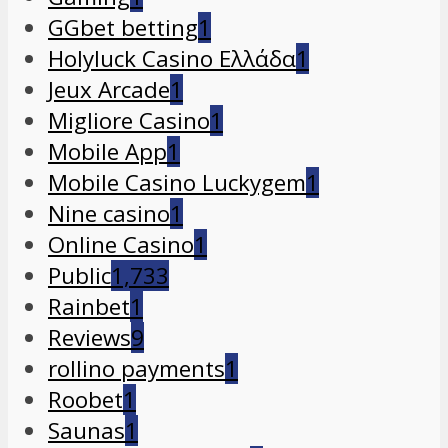
GGbet betting
1
Holyluck Casino Ελλάδα
1
Jeux Arcade
1
Migliore Casino
1
Mobile App
1
Mobile Casino Luckygem
1
Nine casino
1
Online Casino
1
Public
1,733
Rainbet
1
Reviews
9
rollino payments
1
Roobet
1
Saunas
1