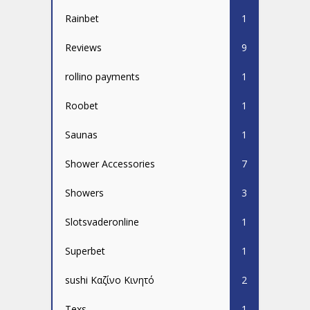
Rainbet
1
Reviews
9
rollino payments
1
Roobet
1
Saunas
1
Shower Accessories
7
Showers
3
Slotsvaderonline
1
Superbet
1
sushi Καζίνο Κινητό
2
Texs
1