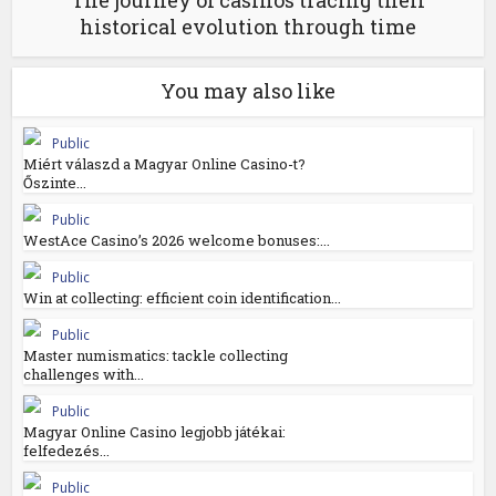
The journey of casinos tracing their
historical evolution through time
You may also like
Public
Miért válaszd a Magyar Online Casino-t?
Őszinte...
Public
WestAce Casino’s 2026 welcome bonuses:...
Public
Win at collecting: efficient coin identification...
Public
Master numismatics: tackle collecting
challenges with...
Public
Magyar Online Casino legjobb játékai:
felfedezés...
Public