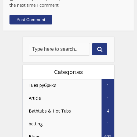
the next time I comment.
Categories
! Без рубрики
1
Article
1
Bathtubs & Hot Tubs
4
betting
1
Blogs
675