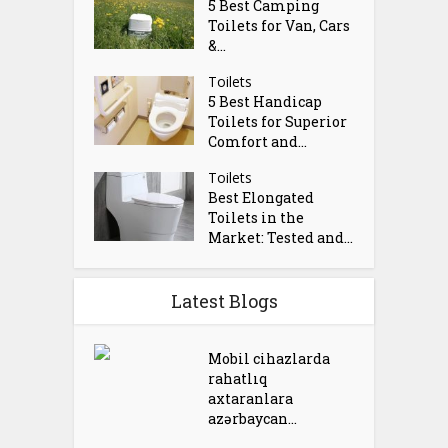
5 Best Camping
Toilets for Van, Cars
&...
Toilets
5 Best Handicap
Toilets for Superior
Comfort and...
Toilets
Best Elongated
Toilets in the
Market: Tested and...
Latest Blogs
Mobil cihazlarda
rahatlıq
axtaranlara
azərbaycan...