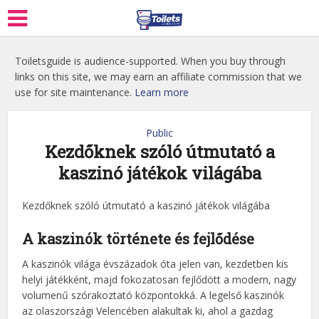
Toiletsguide is audience-supported. When you buy through
links on this site, we may earn an affiliate commission that we
use for site maintenance.
Learn more
Public
Kezdőknek szóló útmutató a
kaszinó játékok világába
Kezdőknek szóló útmutató a kaszinó játékok világába
A kaszinók története és fejlődése
A kaszinók világa évszázadok óta jelen van, kezdetben kis
helyi játékként, majd fokozatosan fejlődött a modern, nagy
volumenű szórakoztató központokká. A legelső kaszinók
az olaszországi Velencében alakultak ki, ahol a gazdag