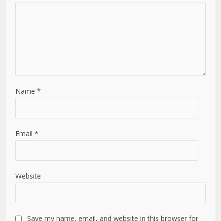
Name
*
Email
*
Website
Save my name, email, and website in this browser for