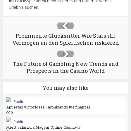
im Glücksspielbereich ein sicheres und unterhaltsames
Erlebnis suchen.
Prominente Glücksritter Wie Stars ihr
Vermögen an den Spieltischen riskieren
The Future of Gambling New Trends and
Prospects in the Casino World
You may also like
Public
Apuestas victoriosas: Impulsando tus finanzas
con...
Public
Miért válaszd a Magyar Online Casino-t?