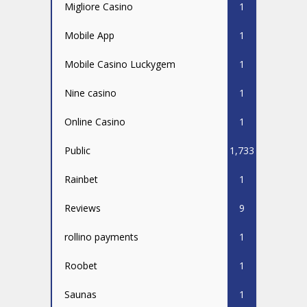
Migliore Casino
1
Mobile App
1
Mobile Casino Luckygem
1
Nine casino
1
Online Casino
1
Public
1,733
Rainbet
1
Reviews
9
rollino payments
1
Roobet
1
Saunas
1