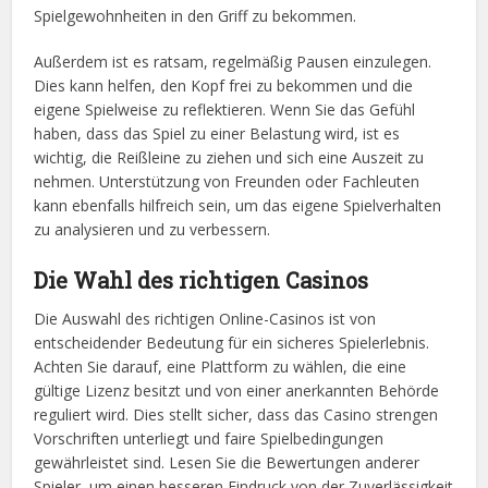
Spielgewohnheiten in den Griff zu bekommen.
Außerdem ist es ratsam, regelmäßig Pausen einzulegen.
Dies kann helfen, den Kopf frei zu bekommen und die
eigene Spielweise zu reflektieren. Wenn Sie das Gefühl
haben, dass das Spiel zu einer Belastung wird, ist es
wichtig, die Reißleine zu ziehen und sich eine Auszeit zu
nehmen. Unterstützung von Freunden oder Fachleuten
kann ebenfalls hilfreich sein, um das eigene Spielverhalten
zu analysieren und zu verbessern.
Die Wahl des richtigen Casinos
Die Auswahl des richtigen Online-Casinos ist von
entscheidender Bedeutung für ein sicheres Spielerlebnis.
Achten Sie darauf, eine Plattform zu wählen, die eine
gültige Lizenz besitzt und von einer anerkannten Behörde
reguliert wird. Dies stellt sicher, dass das Casino strengen
Vorschriften unterliegt und faire Spielbedingungen
gewährleistet sind. Lesen Sie die Bewertungen anderer
Spieler, um einen besseren Eindruck von der Zuverlässigkeit