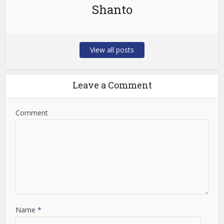
Shanto
View all posts
Leave a Comment
Comment
Name
*