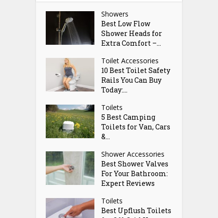
Showers
Best Low Flow
Shower Heads for
Extra Comfort –...
Toilet Accessories
10 Best Toilet Safety
Rails You Can Buy
Today:...
Toilets
5 Best Camping
Toilets for Van, Cars
&...
Shower Accessories
Best Shower Valves
For Your Bathroom:
Expert Reviews
Toilets
Best Upflush Toilets