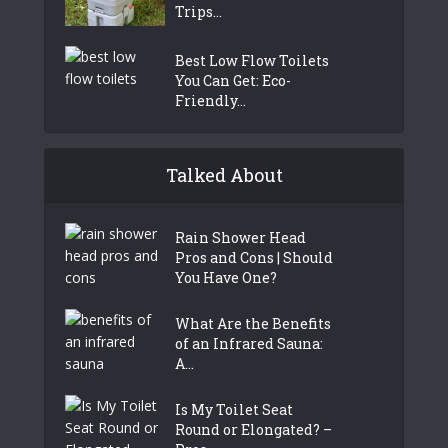
Trips...
Best Low Flow Toilets
You Can Get: Eco-
Friendly...
Talked About
Rain Shower Head
Pros and Cons | Should
You Have One?
What Are the Benefits
of an Infrared Sauna:
A...
Is My Toilet Seat
Round or Elongated? –