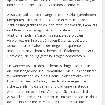
und dem Kundenservice des Casinos zu erhalten.
Zusätzlich sollten Sie die angebotenen Zahlungsmethoden
überprüfen. Ein sicheres Casino bietet verschiedene
Zahlungsmöglichkeiten an, darunter Kreditkarten, E-Wallets
und Banküberweisungen. Achten Sie darauf, dass die
Plattform moderne Verschlüsselungstechnologien
verwendet, um Ihre persönlichen Daten zu schützen.
Seriöse Casinos haben in der Regel transparente
Informationen zu ihren Sicherheitsmaßnahmen und FAQ-
Bereichen, die häufig gestellte Fragen beantworten.
Ein weiterer Aspekt, den Sie berücksichtigen sollten, sind
die Bonusangebote und Promotionen. Viele Casinos bieten
Willkommensboni an, die für neue Spieler attraktiv sind.
Überprüfen Sie die Bedingungen für diese Angebote, um
sicherzustellen, dass sie fair sind und keine versteckten
Anforderungen bestehen. Vergessen Sie nicht, auch die
Auswahl an Spielen zu betrachten, um sicherzustellen, dass
das Casino eine breite Palette an Optionen für Ihre