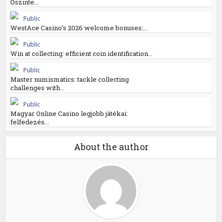
Őszinte...
Public
WestAce Casino’s 2026 welcome bonuses:...
Public
Win at collecting: efficient coin identification...
Public
Master numismatics: tackle collecting
challenges with...
Public
Magyar Online Casino legjobb játékai:
felfedezés...
About the author