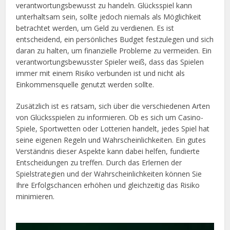
verantwortungsbewusst zu handeln. Glücksspiel kann
unterhaltsam sein, sollte jedoch niemals als Möglichkeit
betrachtet werden, um Geld zu verdienen. Es ist
entscheidend, ein persönliches Budget festzulegen und sich
daran zu halten, um finanzielle Probleme zu vermeiden. Ein
verantwortungsbewusster Spieler weiß, dass das Spielen
immer mit einem Risiko verbunden ist und nicht als
Einkommensquelle genutzt werden sollte.
Zusätzlich ist es ratsam, sich über die verschiedenen Arten
von Glücksspielen zu informieren. Ob es sich um Casino-
Spiele, Sportwetten oder Lotterien handelt, jedes Spiel hat
seine eigenen Regeln und Wahrscheinlichkeiten. Ein gutes
Verständnis dieser Aspekte kann dabei helfen, fundierte
Entscheidungen zu treffen. Durch das Erlernen der
Spielstrategien und der Wahrscheinlichkeiten können Sie
Ihre Erfolgschancen erhöhen und gleichzeitig das Risiko
minimieren.