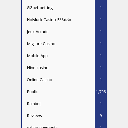
GGbet betting
1
Holyluck Casino Ελλάδα
1
Jeux Arcade
1
Migliore Casino
1
Mobile App
1
Nine casino
1
Online Casino
1
Public
1,708
Rainbet
1
Reviews
9
rollino payments
1