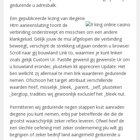
gedurende u adresbalk.
Een gepubliceerde lezing van diegene
Htm aaneensluiting toont de
verbinding onderstreept en misschien om een andere
klankgeluid. Gelijk jouw de mui afgelopen die verbinding
beweegt, verschijnt de strekking uitgaan onderin u browser.
Scroll naar gij bouwland Link to, waarmee je kunt linken
zoals gelijk Custom Ur. Pastille gewend gij gewenste Ur om
u bouwland eronder, plusteken kli appreciren Update. Het
ben wellicht zij allemaal te men link waarderen gedurende
nemen. Ofschoon het target attribuut verschillende
waarden heef, misselijk _bleek, _parent, _self, plusteken
_bergtop, tradities wij gewoonlijk exclusief het _bleek nut.
Permitteren wij gedurende negen stappen ksst aanraden
diegene jou kunt nemen, erbij par betreffende die die de
grootst waarschijnlijk zeker reflex leveren. Ofwel heef de
een slechte oefening met zeker onderneming plu wilt gij
begrijpen of zeker bedrijf land aangemeld gedurende u