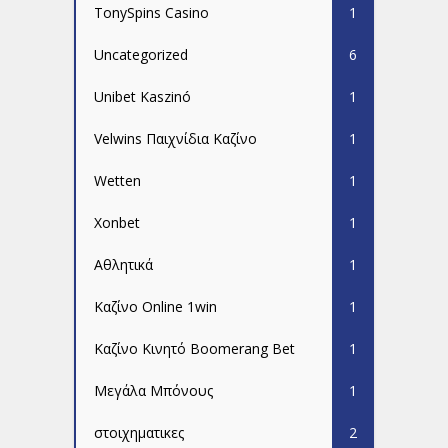
TonySpins Casino
1
Uncategorized
6
Unibet Kaszinó
1
Velwins Παιχνίδια Καζίνο
1
Wetten
1
Xonbet
1
Αθλητικά
1
Καζίνο Online 1win
1
Καζίνο Κινητό Boomerang Bet
1
Μεγάλα Μπόνους
1
στοιχηματικες
2