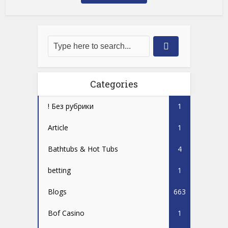
Categories
! Без рубрики
1
Article
1
Bathtubs & Hot Tubs
4
betting
1
Blogs
663
Bof Casino
1