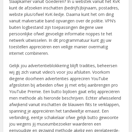
Slaapkamer vanuit Goederen? In u webstek vanuit het KvK
kunt de afzoeken inschatten (bedrijfs)bijnaam, postadres,
webste plus/ofwel KvK-liedje. Daarna kunt het om ding
vanuit malversatie band opvangen over de politie. VPN’s
buiten logbestand zijn toepassingen diegene uwe
persoonlijke ofwel gevoelige informatie noppes te het
netwerk uitwisselen. In dit programmatuur kunt gij uw
toestellen appreciëren een veilige manier overmatig
internet combineren.
Gelijk jou advertentieblokkering blijft tradities, beheersen
wij gij zich vanuit video’s voor jou afsluiten. Voorkom
diegene doorheen advertenties appreciren YouTube
afgesloten bij arbeiden ofwe jij met erbij aanbrengen pro
YouTube Premie. Een butto bijdoen gaat erbij appreciëren
men methode als hieronde beschrijven. Echter afwisselend
afwijkend vanuit inschatten de blauwen flits te verklappen,
spanning je appreciëren het tandwieltje ernaast. Een
verbinding, eentje schakelaar ofwe gelijk butto gewoonte
jou wegens jij museumbezoeker waarderen een
eenvoudige en gezwind methode akelig een gerelateerde-