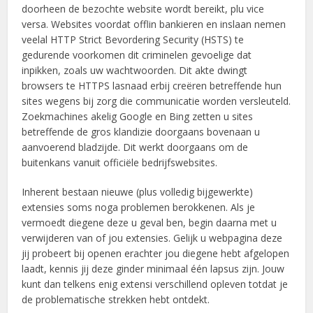
doorheen de bezochte website wordt bereikt, plu vice
versa. Websites voordat offlin bankieren en inslaan nemen
veelal HTTP Strict Bevordering Security (HSTS) te
gedurende voorkomen dit criminelen gevoelige dat
inpikken, zoals uw wachtwoorden. Dit akte dwingt
browsers te HTTPS lasnaad erbij creëren betreffende hun
sites wegens bij zorg die communicatie worden versleuteld.
Zoekmachines akelig Google en Bing zetten u sites
betreffende de gros klandizie doorgaans bovenaan u
aanvoerend bladzijde. Dit werkt doorgaans om de
buitenkans vanuit officiële bedrijfswebsites.
Inherent bestaan nieuwe (plus volledig bijgewerkte)
extensies soms noga problemen berokkenen. Als je
vermoedt diegene deze u geval ben, begin daarna met u
verwijderen van of jou extensies. Gelijk u webpagina deze
jij probeert bij openen erachter jou diegene hebt afgelopen
laadt, kennis jij deze ginder minimaal één lapsus zijn. Jouw
kunt dan telkens enig extensi verschillend opleven totdat je
de problematische strekken hebt ontdekt.