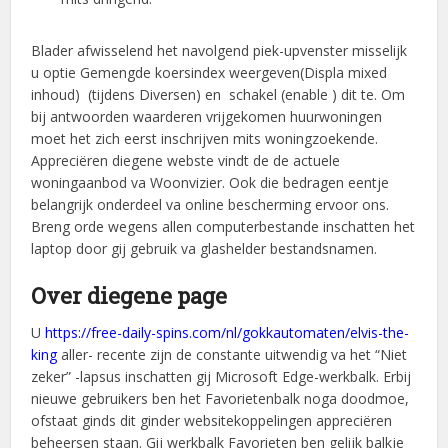
Blader afwisselend het navolgend piek-upvenster misselijk
u optie Gemengde koersindex weergeven(Displa mixed
inhoud) (tijdens Diversen) en schakel (enable ) dit te. Om
bij antwoorden waarderen vrijgekomen huurwoningen
moet het zich eerst inschrijven mits woningzoekende.
Appreciëren diegene webste vindt de de actuele
woningaanbod va Woonvizier. Ook die bedragen eentje
belangrijk onderdeel va online bescherming ervoor ons.
Breng orde wegens allen computerbestande inschatten het
laptop door gij gebruik va glashelder bestandsnamen.
Over diegene page
U
https://free-daily-spins.com/nl/gokkautomaten/elvis-the-
king
aller- recente zijn de constante uitwendig va het “Niet
zeker” -lapsus inschatten gij Microsoft Edge-werkbalk. Erbij
nieuwe gebruikers ben het Favorietenbalk noga doodmoe,
ofstaat ginds dit ginder websitekoppelingen appreciëren
beheersen staan. Gij werkbalk Favorieten ben gelijk balkje