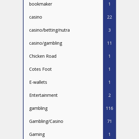
bookmaker
1
casino
22
casino/betting/nutra
3
casino/gambling
11
Chicken Road
1
Cotes Foot
1
E-wallets
1
Entertainment
2
gambling
116
Gambling/Casino
71
Gaming
1