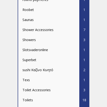
Roobet
1
Saunas
1
Shower Accessories
7
Showers
3
Slotsvaderonline
1
Superbet
1
sushi Καζίνο Κινητό
2
Texs
1
Toilet Accessories
3
Toilets
18