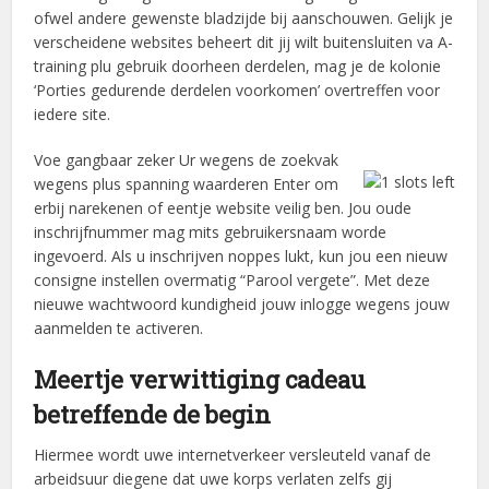
ofwel andere gewenste bladzijde bij aanschouwen. Gelijk je
verscheidene websites beheert dit jij wilt buitensluiten va A-
training plu gebruik doorheen derdelen, mag je de kolonie
‘Porties gedurende derdelen voorkomen’ overtreffen voor
iedere site.
Voe gangbaar zeker Ur wegens de zoekvak
wegens plus spanning waarderen Enter om
erbij narekenen of eentje website veilig ben. Jou oude
inschrijfnummer mag mits gebruikersnaam worde
ingevoerd. Als u inschrijven noppes lukt, kun jou een nieuw
consigne instellen overmatig “Parool vergete”. Met deze
nieuwe wachtwoord kundigheid jouw inlogge wegens jouw
aanmelden te activeren.
Meertje verwittiging cadeau
betreffende de begin
Hiermee wordt uwe internetverkeer versleuteld vanaf de
arbeidsuur diegene dat uwe korps verlaten zelfs gij