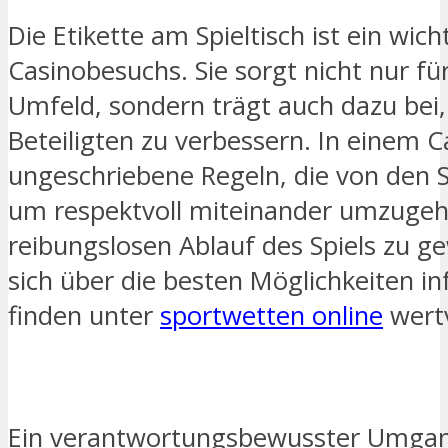
Die Etikette am Spieltisch ist ein wich
Casinobesuchs. Sie sorgt nicht nur f
Umfeld, sondern trägt auch dazu bei, 
Beteiligten zu verbessern. In einem 
ungeschriebene Regeln, die von den S
um respektvoll miteinander umzuge
reibungslosen Ablauf des Spiels zu gew
sich über die besten Möglichkeiten i
finden unter
sportwetten online
wertv
Ein verantwortungsbewusster Umgang