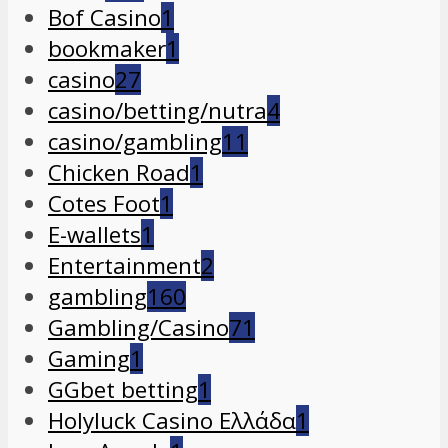
Bof Casino
1
bookmaker
1
casino
27
casino/betting/nutra
4
casino/gambling
11
Chicken Road
1
Cotes Foot
1
E-wallets
1
Entertainment
2
gambling
160
Gambling/Casino
71
Gaming
1
GGbet betting
1
Holyluck Casino Ελλάδα
1