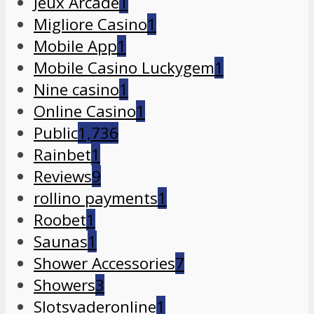
Jeux Arcade
1
Migliore Casino
1
Mobile App
1
Mobile Casino Luckygem
1
Nine casino
1
Online Casino
1
Public
1,736
Rainbet
1
Reviews
9
rollino payments
1
Roobet
1
Saunas
1
Shower Accessories
7
Showers
3
Slotsvaderonline
1