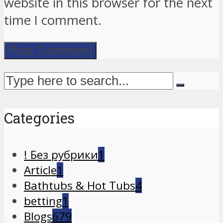
website in this browser for the next
time I comment.
Categories
! Без рубрики
1
Article
1
Bathtubs & Hot Tubs
4
betting
1
Blogs
679