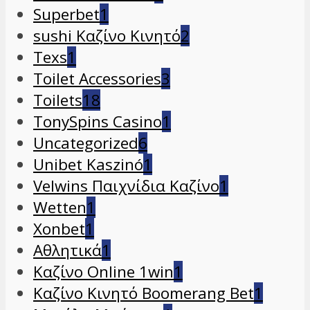
Superbet
1
sushi Καζίνο Κινητό
2
Texs
1
Toilet Accessories
3
Toilets
18
TonySpins Casino
1
Uncategorized
6
Unibet Kaszinó
1
Velwins Παιχνίδια Καζίνο
1
Wetten
1
Xonbet
1
Αθλητικά
1
Καζίνο Online 1win
1
Καζίνο Κινητό Boomerang Bet
1