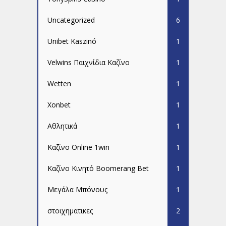
Uncategorized
6
Unibet Kaszinó
1
Velwins Παιχνίδια Καζίνο
1
Wetten
1
Xonbet
1
Αθλητικά
1
Καζίνο Online 1win
1
Καζίνο Κινητό Boomerang Bet
1
Μεγάλα Μπόνους
1
στοιχηματικες
2