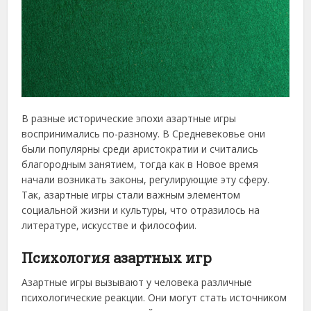
В разные исторические эпохи азартные игры
воспринимались по-разному. В Средневековье они
были популярны среди аристократии и считались
благородным занятием, тогда как в Новое время
начали возникать законы, регулирующие эту сферу.
Так, азартные игры стали важным элементом
социальной жизни и культуры, что отразилось на
литературе, искусстве и философии.
Психология азартных игр
Азартные игры вызывают у человека различные
психологические реакции. Они могут стать источником