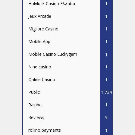
Holyluck Casino Ελλάδα
1
Jeux Arcade
1
Migliore Casino
1
Mobile App
1
Mobile Casino Luckygem
1
Nine casino
1
Online Casino
1
Public
1,734
Rainbet
1
Reviews
9
rollino payments
1