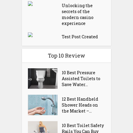
Unlocking the
secrets of the
modern casino
experience
Test Post Created
Top 10 Review
10 Best Pressure
Assisted Toilets to
Save Water...
12 Best Handheld
Shower Heads on
the Market –...
10 Best Toilet Safety
Rails You Can Buy