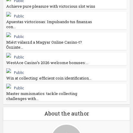
Public
Achieve pure pleasure with victorious slot wins
Public
Apuestas victoriosas: Impulsando tus finanzas
con...
Public
Miért válaszd a Magyar Online Casino-t?
Őszinte...
Public
WestAce Casino’s 2026 welcome bonuses:...
Public
Win at collecting: efficient coin identification...
Public
Master numismatics: tackle collecting
challenges with...
About the author