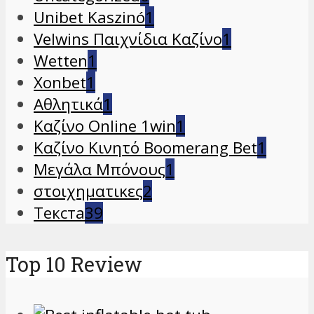
Unibet Kaszinó
1
Velwins Παιχνίδια Καζίνο
1
Wetten
1
Xonbet
1
Αθλητικά
1
Καζίνο Online 1win
1
Καζίνο Κινητό Boomerang Bet
1
Μεγάλα Μπόνους
1
στοιχηματικες
2
Текста
39
Top 10 Review