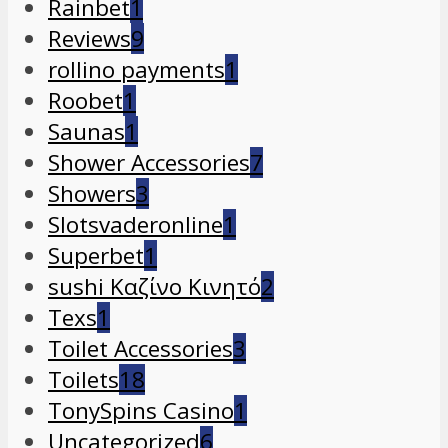
Rainbet
1
Reviews
9
rollino payments
1
Roobet
1
Saunas
1
Shower Accessories
7
Showers
3
Slotsvaderonline
1
Superbet
1
sushi Καζίνο Κινητό
2
Texs
1
Toilet Accessories
3
Toilets
18
TonySpins Casino
1
Uncategorized
6