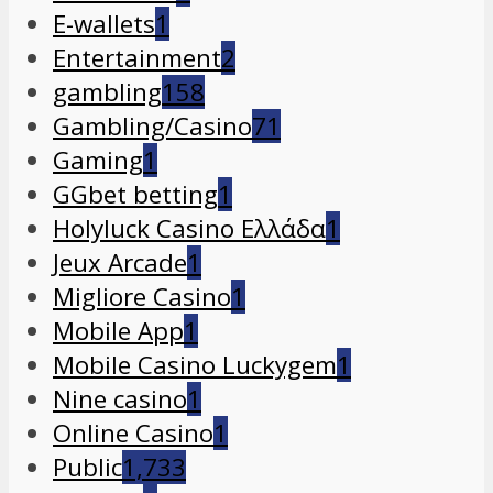
E-wallets
1
Entertainment
2
gambling
158
Gambling/Casino
71
Gaming
1
GGbet betting
1
Holyluck Casino Ελλάδα
1
Jeux Arcade
1
Migliore Casino
1
Mobile App
1
Mobile Casino Luckygem
1
Nine casino
1
Online Casino
1
Public
1,733