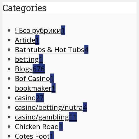
Categories
! Без рубрики
1
Article
1
Bathtubs & Hot Tubs
4
betting
1
Blogs
676
Bof Casino
1
bookmaker
1
casino
27
casino/betting/nutra
4
casino/gambling
11
Chicken Road
1
Cotes Foot
1