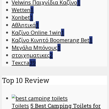
Velwins Παιχνίδια Καζίνο
1
Wetten
1
Xonbet
1
Αθλητικά
1
Καζίνο Online 1win
1
Καζίνο Κινητό Boomerang Bet
1
Μεγάλα Μπόνους
1
στοιχηματικες
2
Текста
39
Top 10 Review
Toilets
5 Best Camping Toilets for