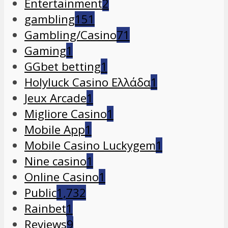
Entertainment
2
gambling
151
Gambling/Casino
71
Gaming
1
GGbet betting
1
Holyluck Casino Ελλάδα
1
Jeux Arcade
1
Migliore Casino
1
Mobile App
1
Mobile Casino Luckygem
1
Nine casino
1
Online Casino
1
Public
1,732
Rainbet
1
Reviews
9