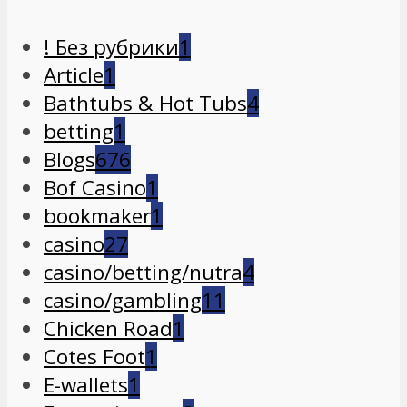
! Без рубрики
1
Article
1
Bathtubs & Hot Tubs
4
betting
1
Blogs
676
Bof Casino
1
bookmaker
1
casino
27
casino/betting/nutra
4
casino/gambling
11
Chicken Road
1
Cotes Foot
1
E-wallets
1