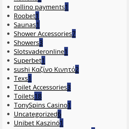
rollino payments
1
Roobet
1
Saunas
1
Shower Accessories
7
Showers
3
Slotsvaderonline
1
Superbet
1
sushi Καζίνο Κινητό
2
Texs
1
Toilet Accessories
3
Toilets
18
TonySpins Casino
1
Uncategorized
6
Unibet Kaszinó
1