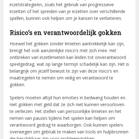
inzetstrategieën, zoals het gebruik van progressieve
inzetten of het spreiden van je inzetten over verschillende
spellen, kunnen ook helpen om je kansen te verbeteren.
Risico’s en verantwoordelijk gokken
Hoewel het gokken zonder limieten aantrekkelijk kan zijn,
brengt het ook aanzienlijke risico’s met zich mee. Het
ontbreken van inzetlimieten kan leiden tot onverantwoord
speelgedrag, wat op lange termijn schadelijk kan zijn. Het is
belangrijk om jezelf bewust te zijn van deze risico’s en
maatregelen te nemen om veilig en verantwoord te
gokken.
Spelers moeten altijd hun emoties in bedwang houden en
niet gokken met geld dat ze zich niet kunnen veroorloven
te verliezen. Het stellen van persoonlijke limieten en het
nemen van pauzes tijdens het spelen kan helpen om
verantwoord gedrag te waarborgen. Ook kunnen spelers
overwegen om gebruik te maken van tools en hulpbronnen
die beschikbaar zijn voor probleemgokken.