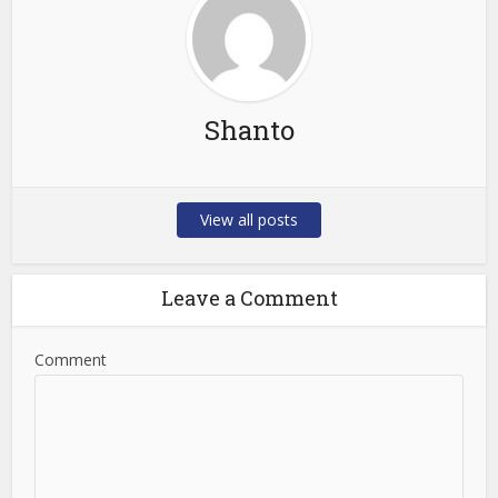
Shanto
View all posts
Leave a Comment
Comment