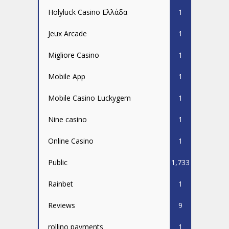
Holyluck Casino Ελλάδα
1
Jeux Arcade
1
Migliore Casino
1
Mobile App
1
Mobile Casino Luckygem
1
Nine casino
1
Online Casino
1
Public
1,733
Rainbet
1
Reviews
9
rollino payments
1