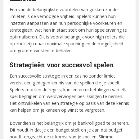
Een van de belangrijkste voordelen van gokken zonder
limieten is de verhoogde vrijheid. Spelers kunnen hun
inzetten aanpassen aan hun persoonlijke voorkeuren en
strategieën, wat hen in staat stelt om hun speelervaring te
optimaliseren. Dit is vooral belangrijk voor high rollers die
op zoek zijn naar maximale spanning en de mogelijkheid
om grotere winsten te behalen.
Strategieën voor succesvol spelen
Een succesvolle strategie in een casino zonder limiet
vereist een gedegen kennis van de spellen die je speelt.
Spelers moeten de regels, kansen en uitbetalingen van elk
spel begrijpen om weloverwogen beslissingen te nemen.
Het ontwikkelen van een strategie op basis van deze kennis
kan helpen om je kansen op winst te vergroten.
Bovendien is het belangrijk om je bankroll goed te beheren.
Dit houdt in dat je een budget stelt en je aan dat budget
houdt, ongeacht de uitkomst van je spellen. Slimme