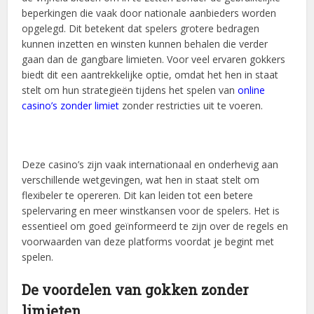
beperkingen die vaak door nationale aanbieders worden
opgelegd. Dit betekent dat spelers grotere bedragen
kunnen inzetten en winsten kunnen behalen die verder
gaan dan de gangbare limieten. Voor veel ervaren gokkers
biedt dit een aantrekkelijke optie, omdat het hen in staat
stelt om hun strategieën tijdens het spelen van
online
casino’s zonder limiet
zonder restricties uit te voeren.
Deze casino’s zijn vaak internationaal en onderhevig aan
verschillende wetgevingen, wat hen in staat stelt om
flexibeler te opereren. Dit kan leiden tot een betere
spelervaring en meer winstkansen voor de spelers. Het is
essentieel om goed geïnformeerd te zijn over de regels en
voorwaarden van deze platforms voordat je begint met
spelen.
De voordelen van gokken zonder
limieten