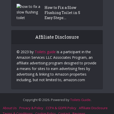
How to Fix a Slow
Flushing Toilet in 5
Easy Steps:...
Affiliate Disclosure
© 2023 by
Toilets guide
is a participant in the
Amazon Services LLC Associates Program, an
affiliate advertising program designed to provide
a means for sites to earn advertising fees by
advertising & linking to Amazon properties
including, but not limited to, amazon.com
Copyright © 2026. Powered by
Toilets Guide
.
About Us
Privacy & Policy
CCPA & GDPR Policy
Affiliate Disclosure
Terms & Conditions
Cookie Policy
Contact
Reviews