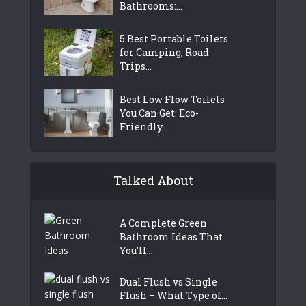
Bathrooms:...
5 Best Portable Toilets
for Camping, Road
Trips...
Best Low Flow Toilets
You Can Get: Eco-
Friendly...
Talked About
A Complete Green
Bathroom Ideas That
You’ll...
Dual Flush vs Single
Flush – What Type of...