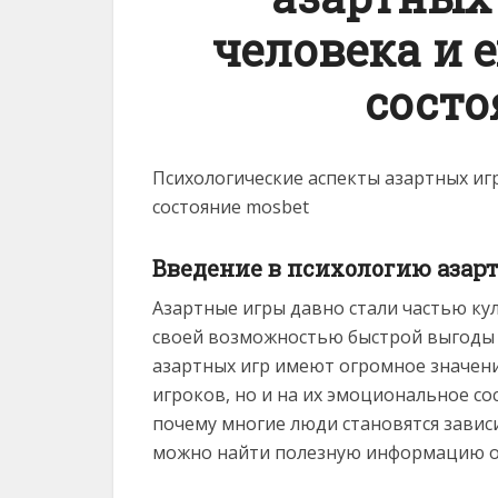
человека и 
состо
Психологические аспекты азартных иг
состояние mosbet
Введение в психологию азар
Азартные игры давно стали частью ку
своей возможностью быстрой выгоды 
азартных игр имеют огромное значени
игроков, но и на их эмоциональное со
почему многие люди становятся зависи
можно найти полезную информацию о 