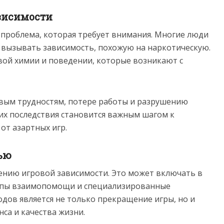
висимости
 проблема, которая требует внимания. Многие люди
т вызывать зависимость, похожую на наркотическую.
вой химии и поведении, которые возникают с
вым трудностям, потере работы и разрушению
их последствия становится важным шагом к
от азартных игр.
ью
ению игровой зависимости. Это может включать в
уппы взаимопомощи и специализированные
дов является не только прекращение игры, но и
са и качества жизни.