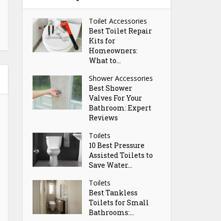
Toilet Accessories
Best Toilet Repair
Kits for
Homeowners:
What to...
Shower Accessories
Best Shower
Valves For Your
Bathroom: Expert
Reviews
Toilets
10 Best Pressure
Assisted Toilets to
Save Water...
Toilets
Best Tankless
Toilets for Small
Bathrooms:...