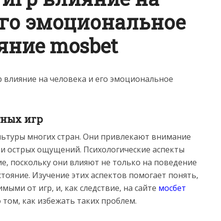
его эмоциональное
яние mosbet
р влияние на человека и его эмоциональное
тных игр
льтуры многих стран. Они привлекают внимание
и острых ощущений. Психологические аспекты
е, поскольку они влияют не только на поведение
стояние. Изучение этих аспектов помогает понять,
мыми от игр, и, как следствие, на сайте
мосбет
том, как избежать таких проблем.