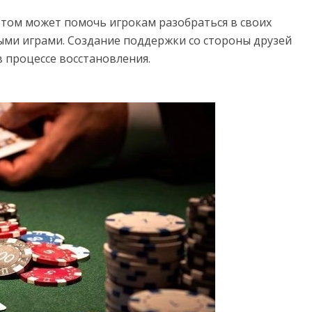
втом может помочь игрокам разобраться в своих
ными играми. Создание поддержки со стороны друзей
в процессе восстановления.