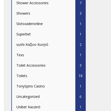
Shower Accessories
7
Showers
3
Slotsvaderonline
1
Superbet
1
sushi Καζίνο Κινητό
2
Texs
1
Toilet Accessories
3
Toilets
18
TonySpins Casino
1
Uncategorized
6
Unibet Kaszinó
1