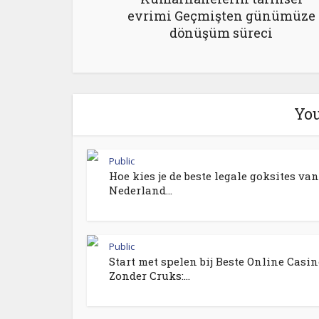
evrimi Geçmişten günümüze
dönüşüm süreci
You
Public
Hoe kies je de beste legale goksites van
Nederland...
Public
Start met spelen bij Beste Online Casi
Zonder Cruks:...