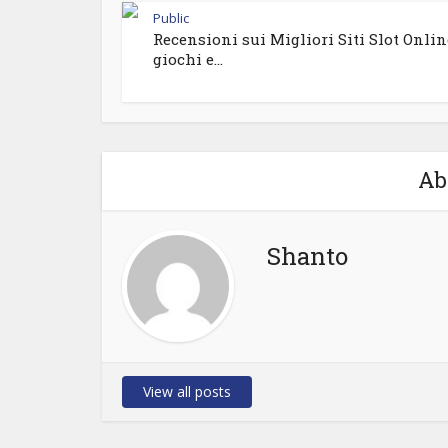
Public
Recensioni sui Migliori Siti Slot Onlin
giochi e...
Ab
Shanto
View all posts