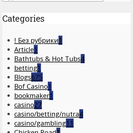
Categories
! Без рубрики
1
Article
1
Bathtubs & Hot Tubs
4
betting
1
Blogs
675
Bof Casino
1
bookmaker
1
casino
27
casino/betting/nutra
4
casino/gambling
11
Chicken Road
1