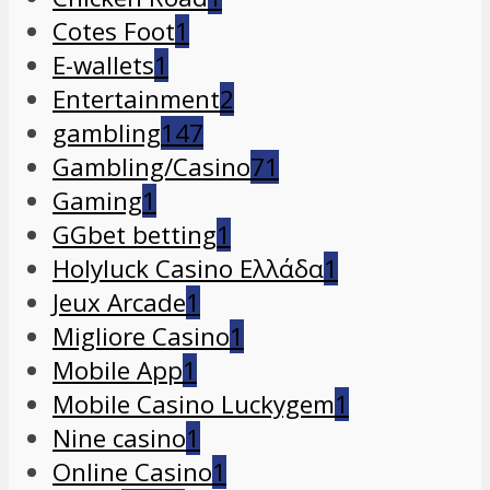
Cotes Foot
1
E-wallets
1
Entertainment
2
gambling
147
Gambling/Casino
71
Gaming
1
GGbet betting
1
Holyluck Casino Ελλάδα
1
Jeux Arcade
1
Migliore Casino
1
Mobile App
1
Mobile Casino Luckygem
1
Nine casino
1
Online Casino
1