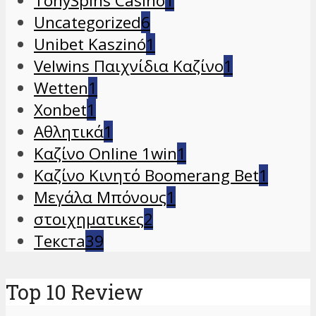
TonySpins Casino
1
Uncategorized
6
Unibet Kaszinó
1
Velwins Παιχνίδια Καζίνο
1
Wetten
1
Xonbet
1
Αθλητικά
1
Καζίνο Online 1win
1
Καζίνο Κινητό Boomerang Bet
1
Μεγάλα Μπόνους
1
στοιχηματικες
2
Текста
39
Top 10 Review