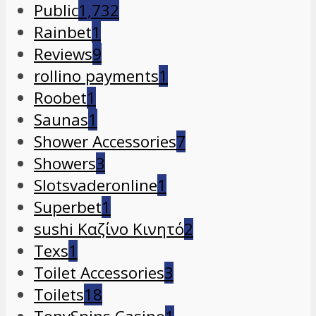
Public
1,732
Rainbet
1
Reviews
9
rollino payments
1
Roobet
1
Saunas
1
Shower Accessories
7
Showers
3
Slotsvaderonline
1
Superbet
1
sushi Καζίνο Κινητό
2
Texs
1
Toilet Accessories
3
Toilets
18