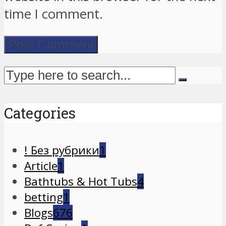
time I comment.
Categories
! Без рубрики
1
Article
1
Bathtubs & Hot Tubs
4
betting
1
Blogs
676