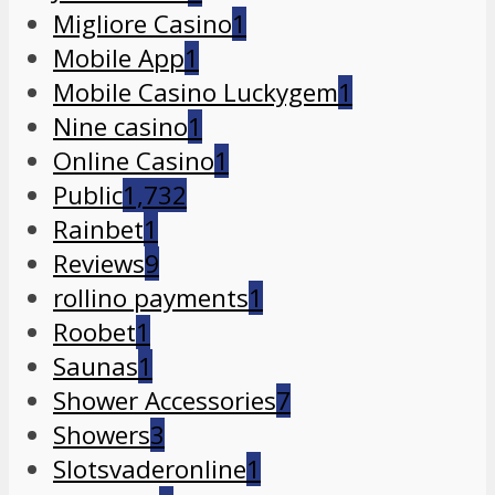
Migliore Casino
1
Mobile App
1
Mobile Casino Luckygem
1
Nine casino
1
Online Casino
1
Public
1,732
Rainbet
1
Reviews
9
rollino payments
1
Roobet
1
Saunas
1
Shower Accessories
7
Showers
3
Slotsvaderonline
1