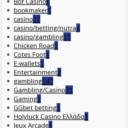
Bof Casino
1
bookmaker
1
casino
27
casino/betting/nutra
4
casino/gambling
11
Chicken Road
1
Cotes Foot
1
E-wallets
1
Entertainment
2
gambling
147
Gambling/Casino
71
Gaming
1
GGbet betting
1
Holyluck Casino Ελλάδα
1
Jeux Arcade
1