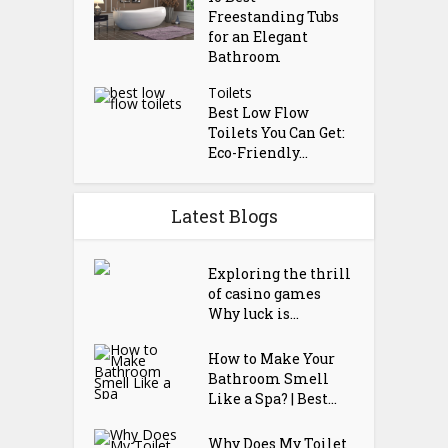
Freestanding Tubs
for an Elegant
Bathroom
Toilets
Best Low Flow
Toilets You Can Get:
Eco-Friendly...
Latest Blogs
Exploring the thrill
of casino games
Why luck is...
How to Make Your
Bathroom Smell
Like a Spa? | Best...
Why Does My Toilet