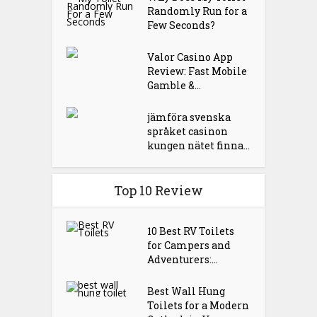
Randomly Run for a
Few Seconds?
Valor Casino App
Review: Fast Mobile
Gamble &...
jämföra svenska
språket casinon
kungen nätet finna...
Top 10 Review
10 Best RV Toilets
for Campers and
Adventurers:...
Best Wall Hung
Toilets for a Modern