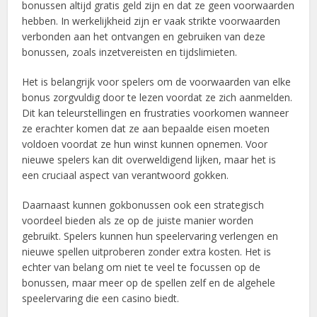
bonussen altijd gratis geld zijn en dat ze geen voorwaarden
hebben. In werkelijkheid zijn er vaak strikte voorwaarden
verbonden aan het ontvangen en gebruiken van deze
bonussen, zoals inzetvereisten en tijdslimieten.
Het is belangrijk voor spelers om de voorwaarden van elke
bonus zorgvuldig door te lezen voordat ze zich aanmelden.
Dit kan teleurstellingen en frustraties voorkomen wanneer
ze erachter komen dat ze aan bepaalde eisen moeten
voldoen voordat ze hun winst kunnen opnemen. Voor
nieuwe spelers kan dit overweldigend lijken, maar het is
een cruciaal aspect van verantwoord gokken.
Daarnaast kunnen gokbonussen ook een strategisch
voordeel bieden als ze op de juiste manier worden
gebruikt. Spelers kunnen hun speelervaring verlengen en
nieuwe spellen uitproberen zonder extra kosten. Het is
echter van belang om niet te veel te focussen op de
bonussen, maar meer op de spellen zelf en de algehele
speelervaring die een casino biedt.