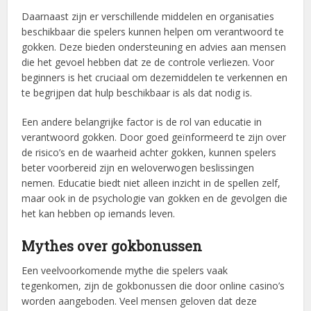
Daarnaast zijn er verschillende middelen en organisaties
beschikbaar die spelers kunnen helpen om verantwoord te
gokken. Deze bieden ondersteuning en advies aan mensen
die het gevoel hebben dat ze de controle verliezen. Voor
beginners is het cruciaal om dezemiddelen te verkennen en
te begrijpen dat hulp beschikbaar is als dat nodig is.
Een andere belangrijke factor is de rol van educatie in
verantwoord gokken. Door goed geïnformeerd te zijn over
de risico’s en de waarheid achter gokken, kunnen spelers
beter voorbereid zijn en weloverwogen beslissingen
nemen. Educatie biedt niet alleen inzicht in de spellen zelf,
maar ook in de psychologie van gokken en de gevolgen die
het kan hebben op iemands leven.
Mythes over gokbonussen
Een veelvoorkomende mythe die spelers vaak
tegenkomen, zijn de gokbonussen die door online casino’s
worden aangeboden. Veel mensen geloven dat deze