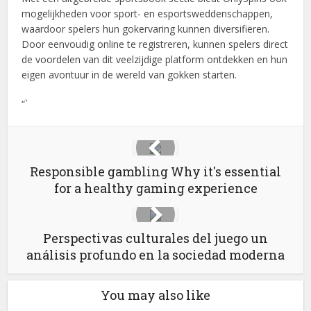
mogelijkheden voor sport- en esportsweddenschappen,
waardoor spelers hun gokervaring kunnen diversifiëren.
Door eenvoudig online te registreren, kunnen spelers direct
de voordelen van dit veelzijdige platform ontdekken en hun
eigen avontuur in de wereld van gokken starten.
“`
Responsible gambling Why it's essential
for a healthy gaming experience
Perspectivas culturales del juego un
análisis profundo en la sociedad moderna
You may also like