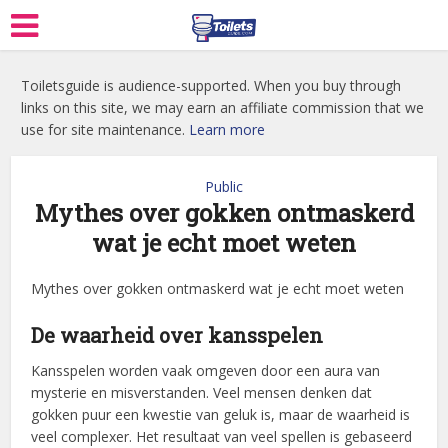
Toiletsguide is audience-supported. When you buy through
links on this site, we may earn an affiliate commission that we
use for site maintenance.
Learn more
Public
Mythes over gokken ontmaskerd
wat je echt moet weten
Mythes over gokken ontmaskerd wat je echt moet weten
De waarheid over kansspelen
Kansspelen worden vaak omgeven door een aura van
mysterie en misverstanden. Veel mensen denken dat
gokken puur een kwestie van geluk is, maar de waarheid is
veel complexer. Het resultaat van veel spellen is gebaseerd