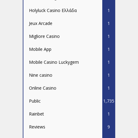
Holyluck Casino Ελλάδα
1
Jeux Arcade
1
Migliore Casino
1
Mobile App
1
Mobile Casino Luckygem
1
Nine casino
1
Online Casino
1
Public
1,735
Rainbet
1
Reviews
9