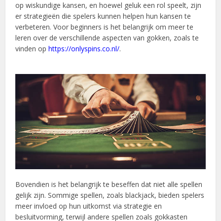
op wiskundige kansen, en hoewel geluk een rol speelt, zijn
er strategieën die spelers kunnen helpen hun kansen te
verbeteren. Voor beginners is het belangrijk om meer te
leren over de verschillende aspecten van gokken, zoals te
vinden op
https://onlyspins.co.nl/
.
Bovendien is het belangrijk te beseffen dat niet alle spellen
gelijk zijn. Sommige spellen, zoals blackjack, bieden spelers
meer invloed op hun uitkomst via strategie en
besluitvorming, terwijl andere spellen zoals gokkasten