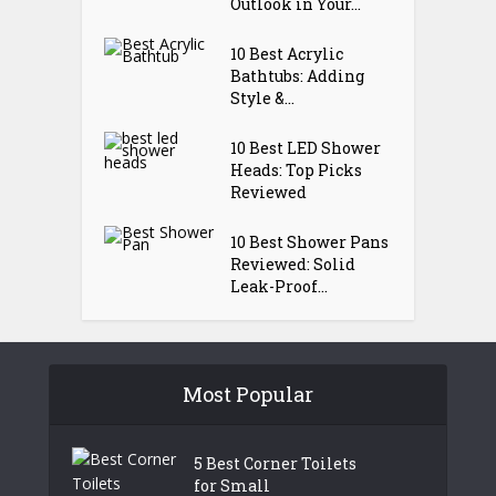
Outlook in Your...
10 Best Acrylic
Bathtubs: Adding
Style &...
10 Best LED Shower
Heads: Top Picks
Reviewed
10 Best Shower Pans
Reviewed: Solid
Leak-Proof...
Most Popular
5 Best Corner Toilets
for Small