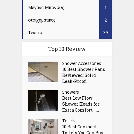
Μεγάλα Μπόνους
1
στοιχηματικες
2
Текста
39
Top 10 Review
Shower Accessories
10 Best Shower Pans
Reviewed: Solid
Leak-Proof...
Showers
Best Low Flow
Shower Heads for
Extra Comfort –...
Toilets
10 Best Compact
Toilets You Can Buy: