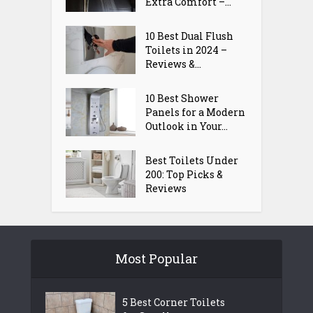
Extra Comfort –...
10 Best Dual Flush
Toilets in 2024 –
Reviews &...
10 Best Shower
Panels for a Modern
Outlook in Your...
Best Toilets Under
200: Top Picks &
Reviews
Most Popular
5 Best Corner Toilets