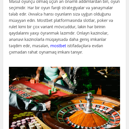
Məsul oyunçu olmaq üçün ən önəmli addımlardan biri, oyun
seçimidir. Hər bir oyun fərqli strategiyalar və yanaşmalar
tələb edir. Əvvəlcə hansı oyunların sizə uyğun olduğunu
müəyyən edin. Mostbet platformasında slotlar, poker və
rulet kimi bir çox variant mövcuddur, lakin hər birinin
qaydalarını yaxşı öyrənmək lazımdır. Onlayn kazinolar,
ənənəvi kazinolarla müqayisədə daha geniş imkanlar
təqdim edir, məsələn,
mostbet
istifadəçilərə evdən
çıxmadan rahat oynamaq imkanı tanıyır.