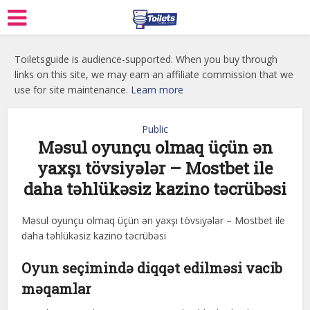
Toiletsguide is audience-supported. When you buy through
links on this site, we may earn an affiliate commission that we
use for site maintenance.
Learn more
Public
Məsul oyunçu olmaq üçün ən
yaxşı tövsiyələr – Mostbet ile
daha təhlükəsiz kazino təcrübəsi
Məsul oyunçu olmaq üçün ən yaxşı tövsiyələr – Mostbet ile
daha təhlükəsiz kazino təcrübəsi
Oyun seçimində diqqət edilməsi vacib
məqamlar