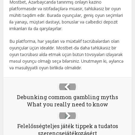
Mostbet, Azərbaycanda tanınmış onlayn kazino
platformasıdır və istifadəçilərə müasir, təhlükəsiz bir oyun
mühiti təqdim edir. Burada oyunçular, geniş oyun seçimləri
ilə yanaşı, müştəri dəstəyi, bonuslar və cəlbedici depozit
imkanları ilə də qarşılaşırlar.
Bu platforma, hər yaşdan və müxtəlif təcrübələrdən olan
oyunçular üçün idealdır. Mostbet-də daha təhlükəsiz bir
oyun təcrübəsi əldə etmək üçün bütün tövsiyələri izləyərək
məsul oyunçu olmağı seçə bilərsiniz. Unutmayın ki, əyləncə
və məsuliyyətli oyun birlikdə olmalıdır.
Debunking common gambling myths
What you really need to know
Felelősségteljes játék tippek a tudatos
szerencsejátékozásért