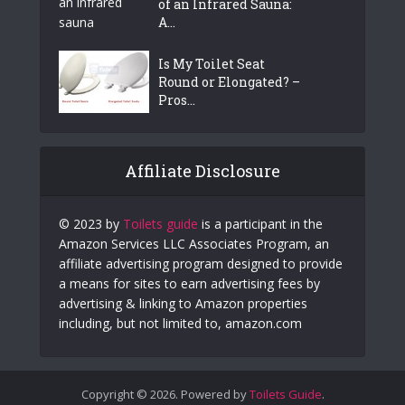
of an Infrared Sauna:
A...
Is My Toilet Seat
Round or Elongated? –
Pros...
Affiliate Disclosure
© 2023 by
Toilets guide
is a participant in the
Amazon Services LLC Associates Program, an
affiliate advertising program designed to provide
a means for sites to earn advertising fees by
advertising & linking to Amazon properties
including, but not limited to, amazon.com
Copyright © 2026. Powered by
Toilets Guide
.