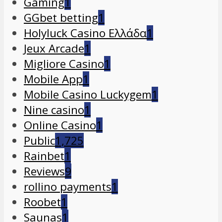
Gaming
1
GGbet betting
1
Holyluck Casino Ελλάδα
1
Jeux Arcade
1
Migliore Casino
1
Mobile App
1
Mobile Casino Luckygem
1
Nine casino
1
Online Casino
1
Public
1,725
Rainbet
1
Reviews
9
rollino payments
1
Roobet
1
Saunas
1