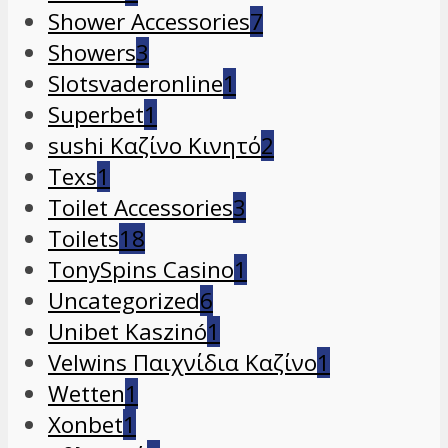
Shower Accessories
7
Showers
3
Slotsvaderonline
1
Superbet
1
sushi Καζίνο Κινητό
2
Texs
1
Toilet Accessories
3
Toilets
18
TonySpins Casino
1
Uncategorized
6
Unibet Kaszinó
1
Velwins Παιχνίδια Καζίνο
1
Wetten
1
Xonbet
1