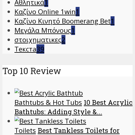
Αθλητικά
1
Καζίνο Online 1win
1
Καζίνο Κινητό Boomerang Bet
1
Μεγάλα Μπόνους
1
στοιχηματικες
2
Текста
39
Top 10 Review
Bathtubs & Hot Tubs
10 Best Acrylic
Bathtubs: Adding Style &...
Toilets
Best Tankless Toilets for