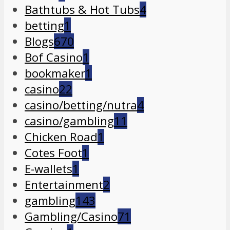
Bathtubs & Hot Tubs
4
betting
1
Blogs
670
Bof Casino
1
bookmaker
1
casino
22
casino/betting/nutra
4
casino/gambling
11
Chicken Road
1
Cotes Foot
1
E-wallets
1
Entertainment
2
gambling
143
Gambling/Casino
71