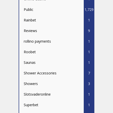
Public
1,729
Rainbet
1
Reviews
9
rollino payments
1
Roobet
1
Saunas
1
Shower Accessories
7
Showers
3
Slotsvaderonline
1
Superbet
1