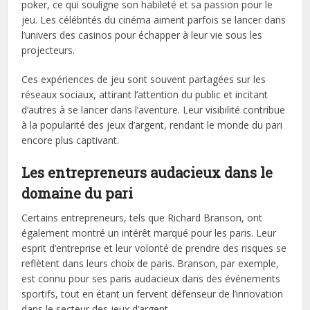
poker, ce qui souligne son habileté et sa passion pour le
jeu. Les célébrités du cinéma aiment parfois se lancer dans
l’univers des casinos pour échapper à leur vie sous les
projecteurs.
Ces expériences de jeu sont souvent partagées sur les
réseaux sociaux, attirant l’attention du public et incitant
d’autres à se lancer dans l’aventure. Leur visibilité contribue
à la popularité des jeux d’argent, rendant le monde du pari
encore plus captivant.
Les entrepreneurs audacieux dans le
domaine du pari
Certains entrepreneurs, tels que Richard Branson, ont
également montré un intérêt marqué pour les paris. Leur
esprit d’entreprise et leur volonté de prendre des risques se
reflètent dans leurs choix de paris. Branson, par exemple,
est connu pour ses paris audacieux dans des événements
sportifs, tout en étant un fervent défenseur de l’innovation
dans le secteur des jeux d’argent.