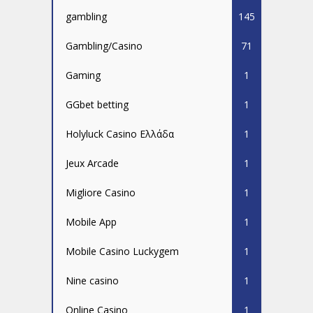
gambling
145
Gambling/Casino
71
Gaming
1
GGbet betting
1
Holyluck Casino Ελλάδα
1
Jeux Arcade
1
Migliore Casino
1
Mobile App
1
Mobile Casino Luckygem
1
Nine casino
1
Online Casino
1