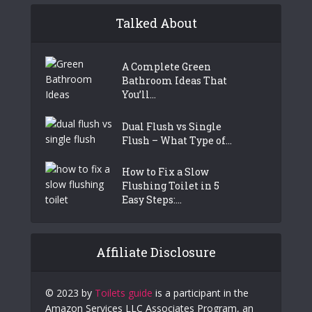
Talked About
A Complete Green
Bathroom Ideas That
You’ll...
Dual Flush vs Single
Flush – What Type of...
How to Fix a Slow
Flushing Toilet in 5
Easy Steps:...
Affiliate Disclosure
© 2023 by
Toilets guide
is a participant in the
Amazon Services LLC Associates Program, an