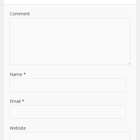
Comment
Name
*
Email
*
Website