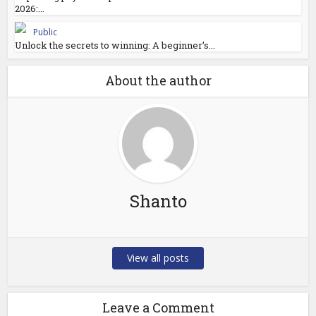
2026:...
Public
Unlock the secrets to winning: A beginner’s...
About the author
Shanto
View all posts
Leave a Comment