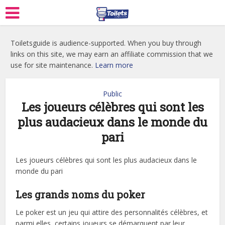
Toiletsguide is audience-supported. When you buy through
links on this site, we may earn an affiliate commission that we
use for site maintenance.
Learn more
Public
Les joueurs célèbres qui sont les
plus audacieux dans le monde du
pari
Les joueurs célèbres qui sont les plus audacieux dans le
monde du pari
Les grands noms du poker
Le poker est un jeu qui attire des personnalités célèbres, et
parmi elles, certains joueurs se démarquent par leur