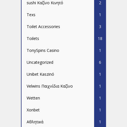
sushi Καζίνο Κινητό
2
Texs
1
Toilet Accessories
3
Toilets
18
TonySpins Casino
1
Uncategorized
6
Unibet Kaszinó
1
Velwins Παιχνίδια Καζίνο
1
Wetten
1
Xonbet
1
Αθλητικά
1