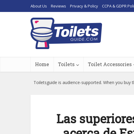
About Us
Reviews
Privacy & Policy
CCPA & GDPR Poli
Home
Toilets
Toilet Accessories
Toiletsguide is audience-supported. When you buy th
Las superiore
acerca de E