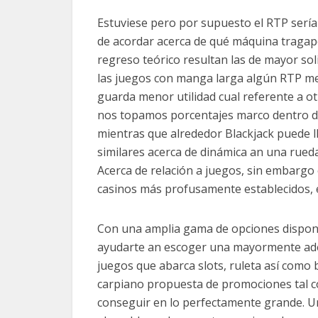
Estuviese pero por supuesto el RTP serí­a 
de acordar acerca de qué máquina tragape
regreso teórico resultan las de mayor soli
las juegos con manga larga algún RTP med
guarda menor utilidad cual referente a ot
nos topamos porcentajes marco dentro de
mientras que alrededor Blackjack puede ll
similares acerca de dinámica an una rued
Acerca de relación a juegos, sin embargo
casinos más profusamente establecidos, 
Con una amplia gama de opciones disponi
ayudarte an escoger una mayormente adec
juegos que abarca slots, ruleta así­ como b
carpiano propuesta de promociones tal co
conseguir en lo perfectamente grande. Un