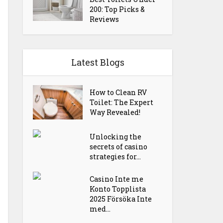
200: Top Picks &
Reviews
Latest Blogs
How to Clean RV
Toilet: The Expert
Way Revealed!
Unlocking the
secrets of casino
strategies for...
Casino Inte me
Konto Topplista
2025 Försöka Inte
med...