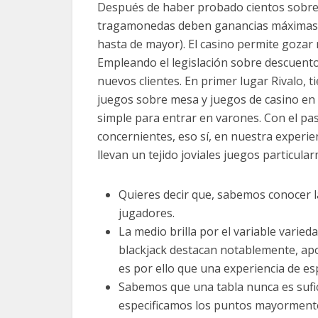
Después de haber probado cientos sobre 
tragamonedas deben ganancias máximas c
hasta de mayor). El casino permite goza
Empleando el legislación sobre descuent
nuevos clientes. En primer lugar Rivalo, 
juegos sobre mesa y juegos de casino e
simple para entrar en varones. Con el pa
concernientes, eso sí, en nuestra experie
llevan un tejido joviales juegos particula
Quieres decir que, sabemos conocer la
jugadores.
La medio brilla por el variable varied
blackjack destacan notablemente, apoy
es por ello que una experiencia de esp
Sabemos que una tabla nunca es sufic
especificamos los puntos mayormente