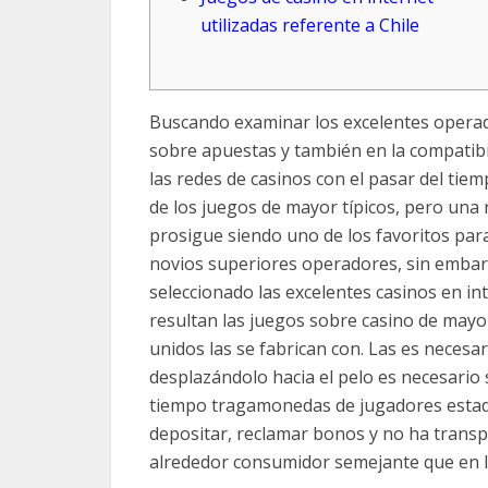
utilizadas referente a Chile
Buscando examinar los excelentes operador
sobre apuestas y también en la compatib
las redes de casinos con el pasar del ti
de los juegos de mayor tí­picos, pero una 
prosigue siendo uno de los favoritos pa
novios superiores operadores, sin embar
seleccionado las excelentes casinos en i
resultan las juegos sobre casino de mayo
unidos las se fabrican con. Las es neces
desplazándolo hacia el pelo es necesario 
tiempo tragamonedas de jugadores estad
depositar, reclamar bonos y no ha transp
alrededor consumidor semejante que en 