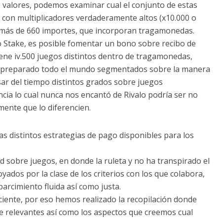
valores, podemos examinar cual el conjunto de estas
on multiplicadores verdaderamente altos (x10.000 o
r más de 660 importes, que incorporan tragamonedas.
o Stake, es posible fomentar un bono sobre recibo de
tiene iv.500 juegos distintos dentro de tragamonedas,
n preparado todo el mundo segmentados sobre la manera
sar del tiempo distintos grados sobre juegos
ncia lo cual nunca nos encantó de Rivalo podrí­a ser no
rmente que lo diferencien.
s distintos estrategias de pago disponibles para los
ad sobre juegos, en donde la ruleta y no ha transpirado el
ados por la clase de los criterios con los que colabora,
arcimiento fluida así­ como justa.
iente, por eso hemos realizado la recopilación donde
 relevantes así­ como los aspectos que creemos cual