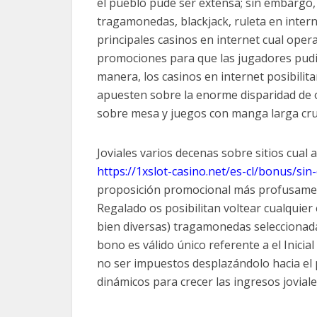
el pueblo pude ser extensa; sin embargo,
tragamonedas, blackjack, ruleta en intern
principales casinos en internet cual oper
promociones para que las jugadores pudie
manera, los casinos en internet posibilit
apuesten sobre la enorme disparidad de
sobre mesa y juegos con manga larga cru
Joviales varios decenas sobre sitios cual
https://1xslot-casino.net/es-cl/bonus/sin
proposición promocional más profusamen
Regalado os posibilitan voltear cualquier
bien diversas) tragamonedas seleccionada
bono es válido único referente a el Inicia
no ser impuestos desplazándolo hacia el p
dinámicos para crecer las ingresos joviale