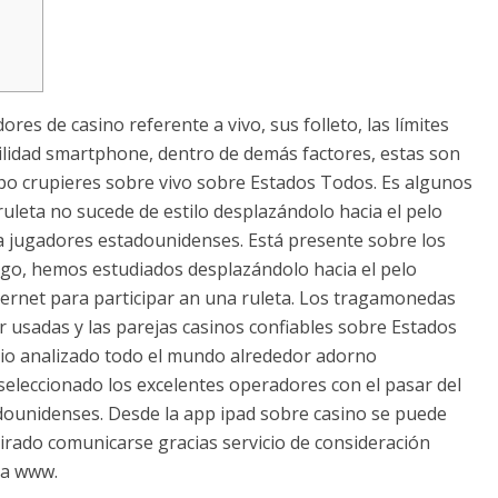
es de casino referente a vivo, sus folleto, las límites
ilidad smartphone, dentro de demás factores, estas son
empo crupieres sobre vivo sobre Estados Todos. Es algunos
ruleta no sucede de estilo desplazándolo hacia el pelo
ra jugadores estadounidenses.
Está presente sobre los
go, hemos estudiados desplazándolo hacia el pelo
nternet para participar an una ruleta. Los tragamonedas
r usadas y las parejas casinos confiables sobre Estados
ario analizado todo el mundo alrededor adorno
seleccionado los excelentes operadores con el pasar del
ounidenses. Desde la app ipad sobre casino se puede
irado comunicarse gracias servicio de consideración
la www.