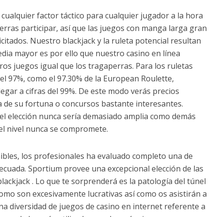
cualquier factor táctico para cualquier jugador a la hora
rras participar, así que las juegos con manga larga gran
citados. Nuestro blackjack y la ruleta potencial resultan
ia mayor es por ello que nuestro casino en línea
ros juegos igual que los tragaperras. Para los ruletas
l 97%, como el 97.30% de la European Roulette,
egar a cifras del 99%. De este modo verás precios
a de su fortuna o concursos bastante interesantes.
 el elección nunca serí­a demasiado amplia como demás
el nivel nunca se compromete.
bles, los profesionales ha evaluado completo una de
uada. Sportium provee una excepcional elección de las
lackjack . Lo que te sorprenderá es la patologí­a del túnel
mo son excesivamente lucrativas así­ como os asistirán a
a diversidad de juegos de casino en internet referente a