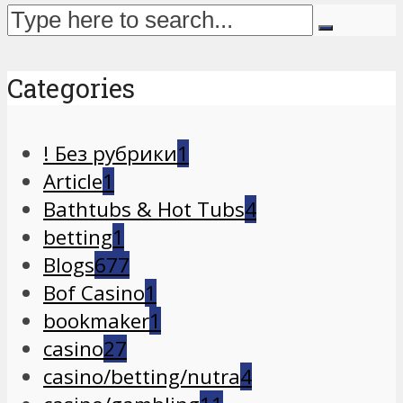
Categories
! Без рубрики
1
Article
1
Bathtubs & Hot Tubs
4
betting
1
Blogs
677
Bof Casino
1
bookmaker
1
casino
27
casino/betting/nutra
4