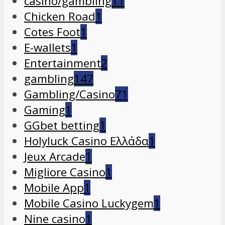
casino/gambling
11
Chicken Road
1
Cotes Foot
1
E-wallets
1
Entertainment
2
gambling
147
Gambling/Casino
71
Gaming
1
GGbet betting
1
Holyluck Casino Ελλάδα
1
Jeux Arcade
1
Migliore Casino
1
Mobile App
1
Mobile Casino Luckygem
1
Nine casino
1