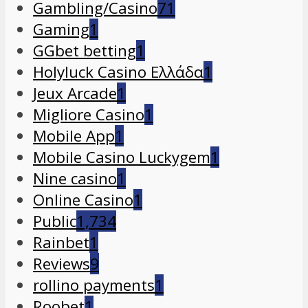
Gambling/Casino
71
Gaming
1
GGbet betting
1
Holyluck Casino Ελλάδα
1
Jeux Arcade
1
Migliore Casino
1
Mobile App
1
Mobile Casino Luckygem
1
Nine casino
1
Online Casino
1
Public
1,734
Rainbet
1
Reviews
9
rollino payments
1
Roobet
1