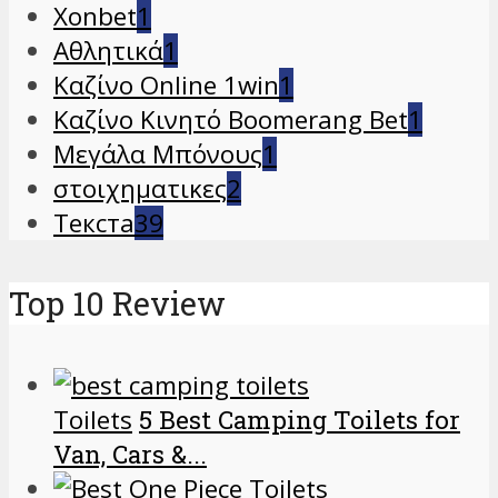
Xonbet
1
Αθλητικά
1
Καζίνο Online 1win
1
Καζίνο Κινητό Boomerang Bet
1
Μεγάλα Μπόνους
1
στοιχηματικες
2
Текста
39
Top 10 Review
Toilets
5 Best Camping Toilets for
Van, Cars &...