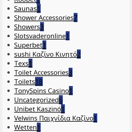
Saunas
1
Shower Accessories
7
Showers
3
Slotsvaderonline
1
Superbet
1
sushi Καζίνο Κινητό
2
Texs
1
Toilet Accessories
3
Toilets
18
TonySpins Casino
1
Uncategorized
6
Unibet Kaszinó
1
Velwins Παιχνίδια Καζίνο
1
Wetten
1