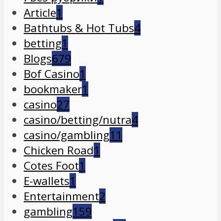
Article
1
Bathtubs & Hot Tubs
4
betting
1
Blogs
679
Bof Casino
1
bookmaker
1
casino
27
casino/betting/nutra
4
casino/gambling
11
Chicken Road
1
Cotes Foot
1
E-wallets
1
Entertainment
2
gambling
159