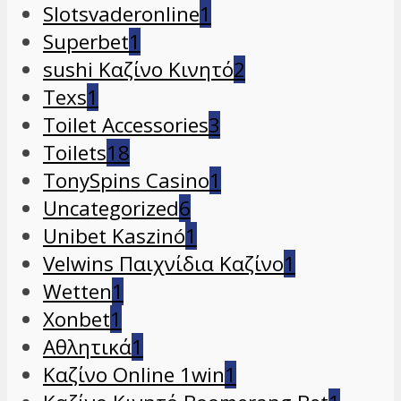
Slotsvaderonline
1
Superbet
1
sushi Καζίνο Κινητό
2
Texs
1
Toilet Accessories
3
Toilets
18
TonySpins Casino
1
Uncategorized
6
Unibet Kaszinó
1
Velwins Παιχνίδια Καζίνο
1
Wetten
1
Xonbet
1
Αθλητικά
1
Καζίνο Online 1win
1