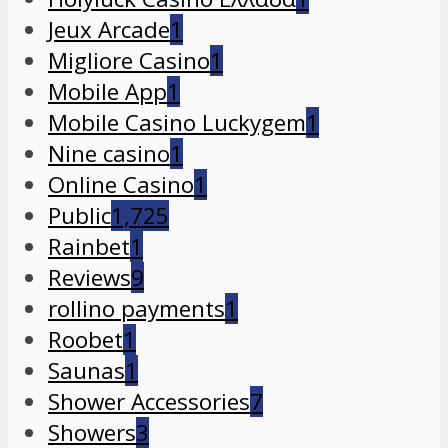
Jeux Arcade
1
Migliore Casino
1
Mobile App
1
Mobile Casino Luckygem
1
Nine casino
1
Online Casino
1
Public
1,725
Rainbet
1
Reviews
9
rollino payments
1
Roobet
1
Saunas
1
Shower Accessories
7
Showers
3