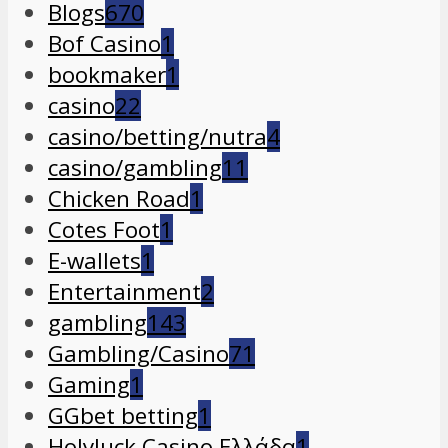
Blogs
670
Bof Casino
1
bookmaker
1
casino
22
casino/betting/nutra
4
casino/gambling
11
Chicken Road
1
Cotes Foot
1
E-wallets
1
Entertainment
2
gambling
143
Gambling/Casino
71
Gaming
1
GGbet betting
1
Holyluck Casino Ελλάδα
1