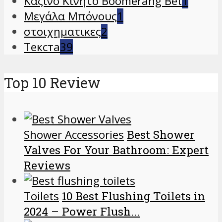
Καζίνο Κινητό Boomerang Bet
1
Μεγάλα Μπόνους
1
στοιχηματικες
2
Текста
39
Top 10 Review
Shower Accessories
Best Shower
Valves For Your Bathroom: Expert
Reviews
Toilets
10 Best Flushing Toilets in
2024 – Power Flush...