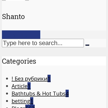
Shanto
View all posts
Categories
! Без рубрики
1
Article
1
Bathtubs & Hot Tubs
4
betting
1