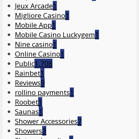
Jeux Arcade
1
Migliore Casino
1
Mobile App
1
Mobile Casino Luckygem
1
Nine casino
1
Online Casino
1
Public
1,708
Rainbet
1
Reviews
9
rollino payments
1
Roobet
1
Saunas
1
Shower Accessories
7
Showers
3