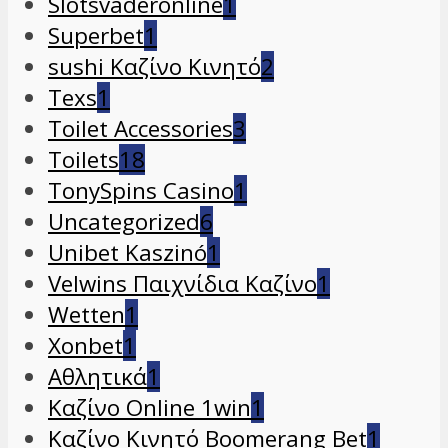
Slotsvaderonline
1
Superbet
1
sushi Καζίνο Κινητό
2
Texs
1
Toilet Accessories
3
Toilets
18
TonySpins Casino
1
Uncategorized
6
Unibet Kaszinó
1
Velwins Παιχνίδια Καζίνο
1
Wetten
1
Xonbet
1
Αθλητικά
1
Καζίνο Online 1win
1
Καζίνο Κινητό Boomerang Bet
1