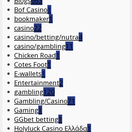
Blogs
663
Bof Casino
1
bookmaker
1
casino
22
casino/betting/nutra
4
casino/gambling
11
Chicken Road
1
Cotes Foot
1
E-wallets
1
Entertainment
2
gambling
120
Gambling/Casino
71
Gaming
1
GGbet betting
1
Holyluck Casino Ελλάδα
1