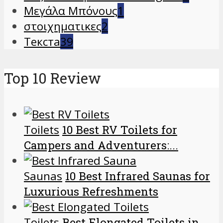
Μεγάλα Μπόνους
1
στοιχηματικες
2
Текста
39
Top 10 Review
Toilets
10 Best RV Toilets for
Campers and Adventurers:...
Saunas
10 Best Infrared Saunas for
Luxurious Refreshments
Toilets
Best Elongated Toilets in