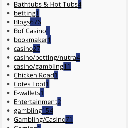
Bathtubs & Hot Tubs
4
betting
1
Blogs
676
Bof Casino
1
bookmaker
1
casino
27
casino/betting/nutra
4
casino/gambling
11
Chicken Road
1
Cotes Foot
1
E-wallets
1
Entertainment
2
gambling
154
Gambling/Casino
71