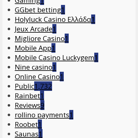
Gaming
1
GGbet betting
1
Holyluck Casino Ελλάδα
1
Jeux Arcade
1
Migliore Casino
1
Mobile App
1
Mobile Casino Luckygem
1
Nine casino
1
Online Casino
1
Public
1,732
Rainbet
1
Reviews
9
rollino payments
1
Roobet
1
Saunas
1