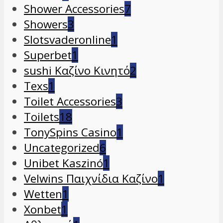
Shower Accessories
7
Showers
3
Slotsvaderonline
1
Superbet
1
sushi Καζίνο Κινητό
2
Texs
1
Toilet Accessories
3
Toilets
18
TonySpins Casino
1
Uncategorized
6
Unibet Kaszinó
1
Velwins Παιχνίδια Καζίνο
1
Wetten
1
Xonbet
1