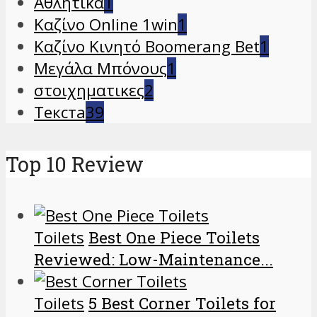
Αθλητικά
1
Καζίνο Online 1win
1
Καζίνο Κινητό Boomerang Bet
1
Μεγάλα Μπόνους
1
στοιχηματικες
2
Текста
39
Top 10 Review
Toilets
Best One Piece Toilets
Reviewed: Low-Maintenance...
Toilets
5 Best Corner Toilets for