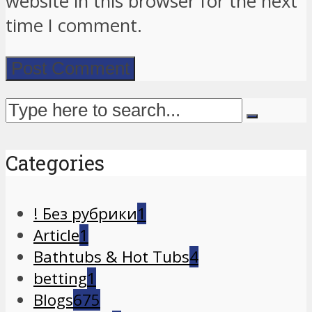
website in this browser for the next
time I comment.
Categories
! Без рубрики
1
Article
1
Bathtubs & Hot Tubs
4
betting
1
Blogs
675