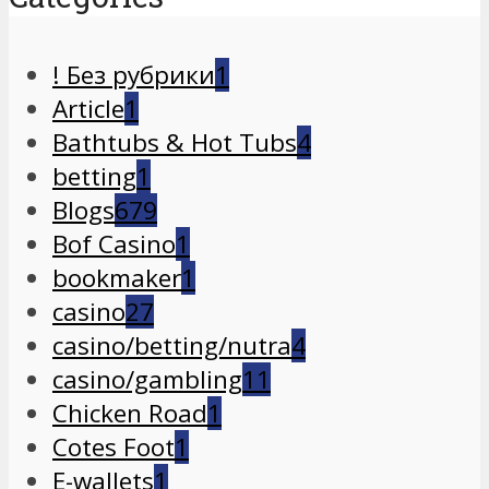
! Без рубрики
1
Article
1
Bathtubs & Hot Tubs
4
betting
1
Blogs
679
Bof Casino
1
bookmaker
1
casino
27
casino/betting/nutra
4
casino/gambling
11
Chicken Road
1
Cotes Foot
1
E-wallets
1