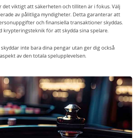
 det viktigt att säkerheten och tilliten är i fokus. Välj
lerade av pålitliga myndigheter. Detta garanterar att
personuppgifter och finansiella transaktioner skyddas.
krypteringsteknik för att skydda sina spelare.
no skyddar inte bara dina pengar utan ger dig också
g aspekt av den totala spelupplevelsen.