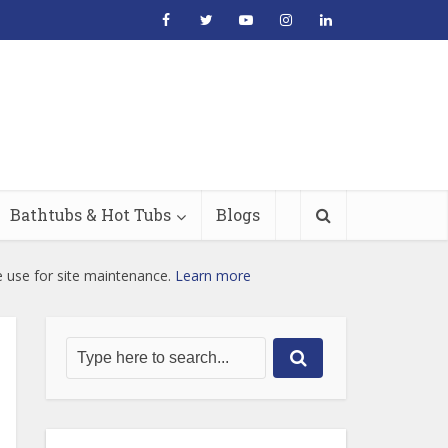
Bathtubs & Hot Tubs
Blogs
e use for site maintenance.
Learn more