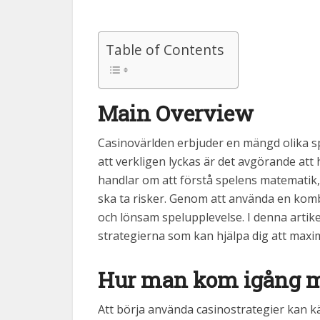
Table of Contents
Main Overview
Casinovärlden erbjuder en mängd olika sp
att verkligen lyckas är det avgörande att 
handlar om att förstå spelens matematik, 
ska ta risker. Genom att använda en komb
och lönsam spelupplevelse. I denna artike
strategierna som kan hjälpa dig att maxi
Hur man kom igång m
Att börja använda casinostrategier kan k