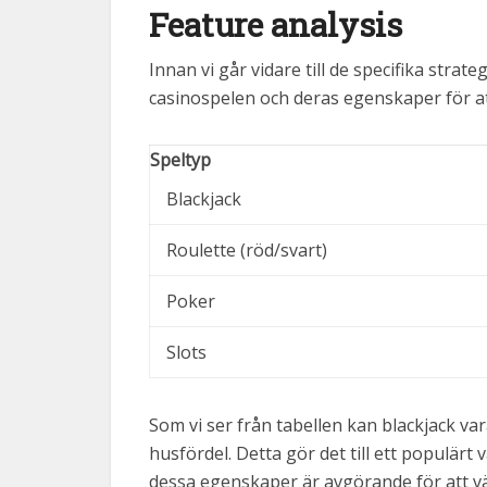
Feature analysis
Innan vi går vidare till de specifika strat
casinospelen och deras egenskaper för att
Speltyp
Blackjack
Roulette (röd/svart)
Poker
Slots
Som vi ser från tabellen kan blackjack va
husfördel. Detta gör det till ett populärt 
dessa egenskaper är avgörande för att väl