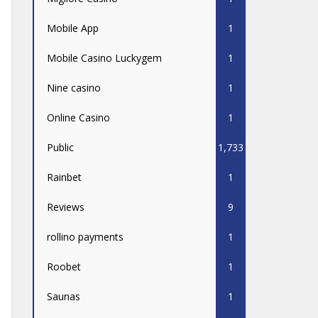
Mobile App
1
Mobile Casino Luckygem
1
Nine casino
1
Online Casino
1
Public
1,733
Rainbet
1
Reviews
9
rollino payments
1
Roobet
1
Saunas
1