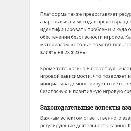
Платформа также предоставляет ресур
азартных игр и методах предотвращен
идентифицировать проблемы и куда о
обеспечении безопасности игроков. К
материалам, которые помогут пользов
влиять на их жизнь.
Кроме того, казино Pinco сотруднича
игровой зависимости, что позволяет 
инициатива демонстрирует ответствен
безопасную и позитивную игровую сре
Законодательные аспекты аз
Важным аспектом ответственного аза
регулирующие деятельность казино. К