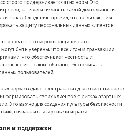
nco строго придерживается этих норм. Это
 игроков, но и легитимность самой деятельности
осится к соблюдению правил, что позволяет им
тировать защиту персональных данных клиентов.
антировать, что игроки защищены от
 могут быть уверены, что все игры и транзакции
ганами, что обеспечивает честность и
альные казино также обязаны обеспечивать
данных пользователей.
ных норм создает пространство для ответственного
 информировать своих клиентов о рисках азартных
ции. Это важно для создания культуры безопасности
твий, связанных с азартными играми.
оля и поддержки