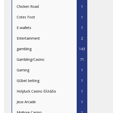
Chicken Road
1
Cotes Foot
1
E-wallets
1
Entertainment
2
gambling
143
Gambling/Casino
71
Gaming
1
GGbet betting
1
Holyluck Casino Ελλάδα
1
Jeux Arcade
1
Migliore Casino
1