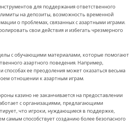
 инструментов для поддержания ответственного
я лимиты на депозиты, возможность временной
рмации о проблемах, связанных с азартными играми.
олировать свои действия и избегать чрезмерного
зделы с обучающими материалами, которые помогают
ственного азартного поведения. Например,
и способах ее преодоления может оказаться весьма
своем отношении к азартным играм.
ороны казино не заканчивается на предоставлении
работает с организациями, предлагающими
ирует, что игроки, нуждающиеся в поддержке,
тем самым способствует созданию более безопасного