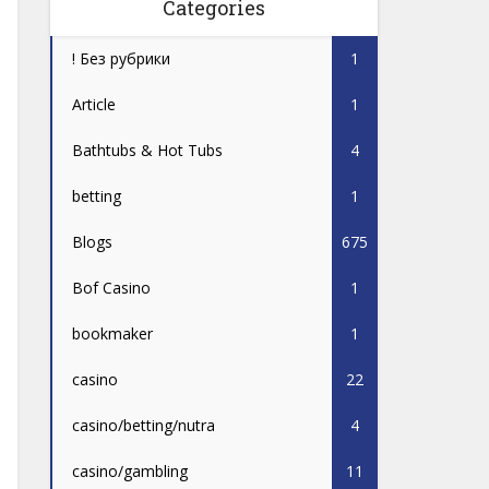
Categories
! Без рубрики
1
Article
1
Bathtubs & Hot Tubs
4
betting
1
Blogs
675
Bof Casino
1
bookmaker
1
casino
22
casino/betting/nutra
4
casino/gambling
11