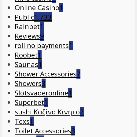
Online Casino
1
Public
1,733
Rainbet
1
Reviews
9
rollino payments
1
Roobet
1
Saunas
1
Shower Accessories
7
Showers
3
Slotsvaderonline
1
Superbet
1
sushi Καζίνο Κινητό
2
Texs
1
Toilet Accessories
3