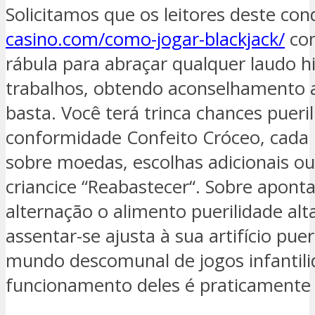
Solicitamos que os leitores deste c
casino.com/como-jogar-blackjack/
con
rábula para abraçar qualquer laudo hi
trabalhos, obtendo aconselhamento a
basta.
Você terá trinca chances pueri
conformidade Confeito Cróceo, cad
sobre moedas, escolhas adicionais ou
criancice “Reabastecer“. Sobre apont
alternação o alimento puerilidade alt
assentar-se ajusta à sua artifício pu
mundo descomunal de jogos infantilid
funcionamento deles é praticamente