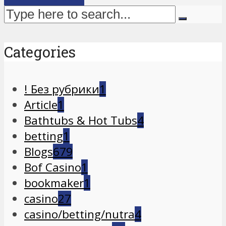
Categories
! Без рубрики
1
Article
1
Bathtubs & Hot Tubs
4
betting
1
Blogs
679
Bof Casino
1
bookmaker
1
casino
27
casino/betting/nutra
4