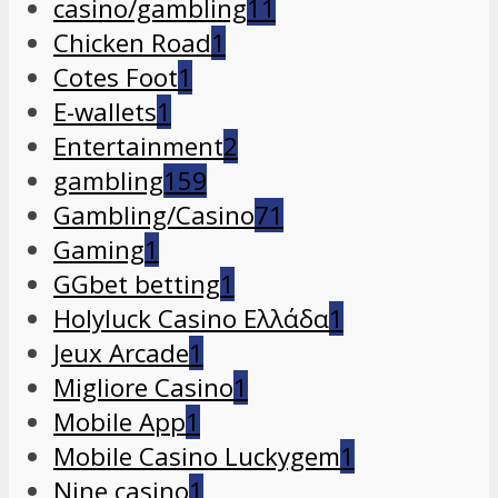
casino/gambling
11
Chicken Road
1
Cotes Foot
1
E-wallets
1
Entertainment
2
gambling
159
Gambling/Casino
71
Gaming
1
GGbet betting
1
Holyluck Casino Ελλάδα
1
Jeux Arcade
1
Migliore Casino
1
Mobile App
1
Mobile Casino Luckygem
1
Nine casino
1